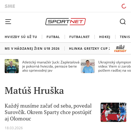
HVIEZDY SÚ UŽ TU
FUTBAL
FUTBALNET
HOKEJ
TENIS
MS V HÁDZANEJ ŽIEN U18 2026
HLINKA GRETZKY CUP 2026
LI
Atletický manažér Juck: Zapletalová
Ukrajinský olympion
je pokorná hviezda, peniaze berie
videa: Viem si zarobi
ako sprievodný jav
pošlem radšej na vo
Matúš Hruška
Každý musíme začať od seba, povedal
Surovčík. Okrem Sparty chce postúpiť
aj Olomouc
18.03.2026