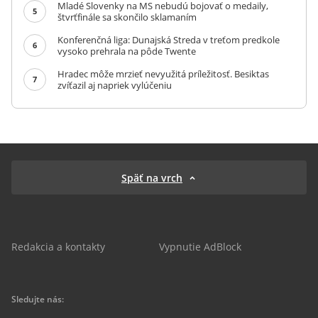
Mladé Slovenky na MS nebudú bojovať o medaily,
5
štvrťfinále sa skončilo sklamaním
Konferenčná liga: Dunajská Streda v treťom predkole
6
vysoko prehrala na pôde Twente
Hradec môže mrzieť nevyužitá príležitosť. Besiktas
7
zvíťazil aj napriek vylúčeniu
Späť na vrch
Redakcia a kontakty
Vypnutie AdBlock
Sledujte nás: