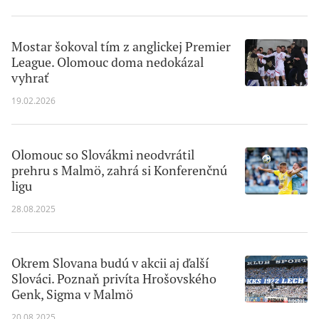
Mostar šokoval tím z anglickej Premier
League. Olomouc doma nedokázal
vyhrať
19.02.2026
Olomouc so Slovákmi neodvrátil
prehru s Malmö, zahrá si Konferenčnú
ligu
28.08.2025
Okrem Slovana budú v akcii aj ďalší
Slováci. Poznaň privíta Hrošovského
Genk, Sigma v Malmö
20.08.2025