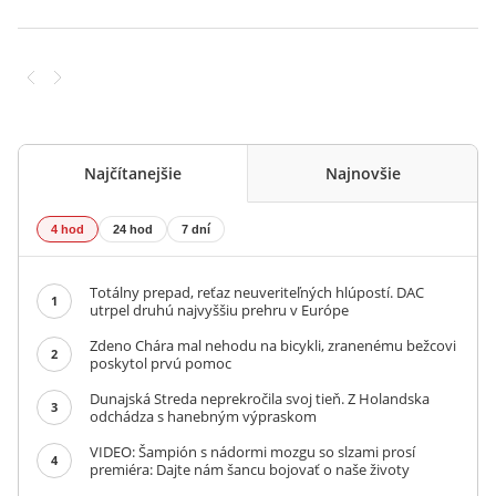
Najčítanejšie
Najnovšie
4 hod
24 hod
7 dní
Totálny prepad, reťaz neuveriteľných hlúpostí. DAC
1
utrpel druhú najvyššiu prehru v Európe
Zdeno Chára mal nehodu na bicykli, zranenému bežcovi
2
poskytol prvú pomoc
Dunajská Streda neprekročila svoj tieň. Z Holandska
3
odchádza s hanebným výpraskom
VIDEO: Šampión s nádormi mozgu so slzami prosí
4
premiéra: Dajte nám šancu bojovať o naše životy