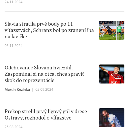
24.11.2024
Slavia stratila prvé body po 11
víťazstvách, Schranz bol po zranení iba
na lavičke
03.11.2024
Odchovanec Slovana hviezdil.
Zaspomínal si na otca, chce spraviť
skok do reprezentácie
Martin Kozinka
|
02.09.2024
Prekop strelil prvý ligový gól v drese
Ostravy, rozhodol o víťazstve
25.08.2024