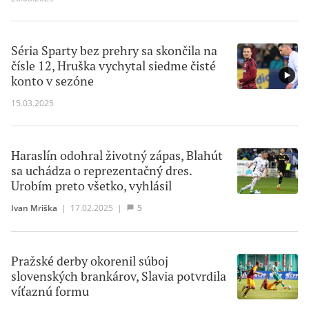
Séria Sparty bez prehry sa skončila na
čísle 12, Hruška vychytal siedme čisté
konto v sezóne
15.03.2025
Haraslín odohral životný zápas, Blahút
sa uchádza o reprezentačný dres.
Urobím preto všetko, vyhlásil
Ivan Mriška
|
17.02.2025
|
5
Pražské derby okorenil súboj
slovenských brankárov, Slavia potvrdila
víťaznú formu