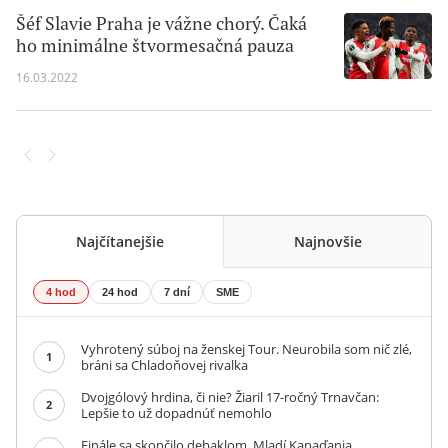
Šéf Slavie Praha je vážne chorý. Čaká
ho minimálne štvormesačná pauza
16.03.2022
Najčítanejšie
Najnovšie
4 hod
24 hod
7 dní
SME
Vyhrotený súboj na ženskej Tour. Neurobila som nič zlé,
1
bráni sa Chladoňovej rivalka
Dvojgólový hrdina, či nie? Žiaril 17-ročný Trnavčan:
2
Lepšie to už dopadnúť nemohlo
Finále sa skončilo debaklom. Mladí Kanaďania