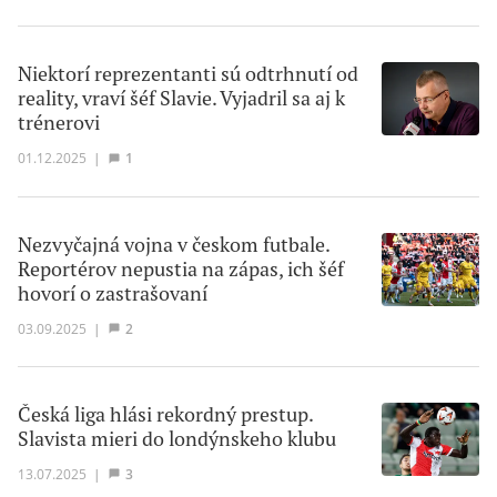
Niektorí reprezentanti sú odtrhnutí od
reality, vraví šéf Slavie. Vyjadril sa aj k
trénerovi
01.12.2025
|
1
Nezvyčajná vojna v českom futbale.
Reportérov nepustia na zápas, ich šéf
hovorí o zastrašovaní
03.09.2025
|
2
Česká liga hlási rekordný prestup.
Slavista mieri do londýnskeho klubu
13.07.2025
|
3