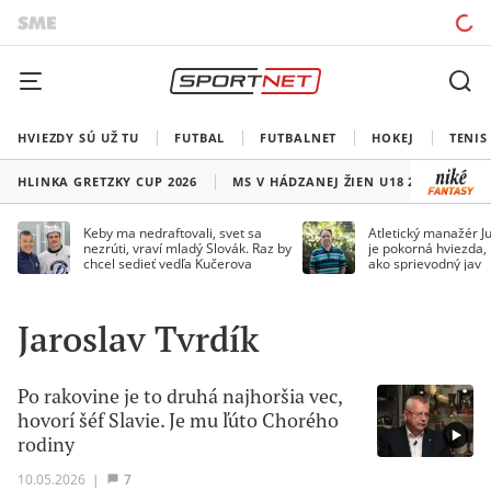
HVIEZDY SÚ UŽ TU
FUTBAL
FUTBALNET
HOKEJ
TENIS
HLINKA GRETZKY CUP 2026
MS V HÁDZANEJ ŽIEN U18 2026
HO
Keby ma nedraftovali, svet sa
Atletický manažér Ju
nezrúti, vraví mladý Slovák. Raz by
je pokorná hviezda,
chcel sedieť vedľa Kučerova
ako sprievodný jav
Jaroslav Tvrdík
Po rakovine je to druhá najhoršia vec,
hovorí šéf Slavie. Je mu ľúto Chorého
rodiny
10.05.2026
|
7