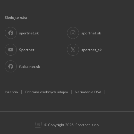
Sledujte nás:
sportnet.sk
sportnet.sk
Sportnet
sportnet_sk
futbalnet.sk
|
|
|
Inzercia
Ochrana osobných údajov
Nariadenie DSA
© Copyright 2026. Športnet, s.r.o.