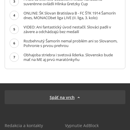
3
suverénne ovládli Hlinka Gretzky Cup
ONLINE: ŠK Slovan Bratislava B - FC ŠTK 1914 Šamorín
4
dnes, MONACObet liga LIVE (II. liga, 3. kolo)
VIDEO: Ani fantastický úvod nestačil. Slováci padli v
5
závere a odchádzajú bez medailí
Rozbehnutý Šamorín nemal problém ani so Slovanom,
6
Pohronie s prvou prehrou
Obhajoba striebra i svetová líderka. Slovensko bude
7
mať na ME aj prvú maratónkyňu
Späť na vrch
Redakcia a kontakty
Vypnutie AdBlock