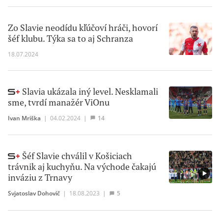
Zo Slavie neodídu kľúčoví hráči, hovorí
šéf klubu. Týka sa to aj Schranza
18.07.2024
Slavia ukázala iný level. Nesklamali
sme, tvrdí manažér ViOnu
Ivan Mriška
|
04.02.2024
|
14
Šéf Slavie chválil v Košiciach
trávnik aj kuchyňu. Na východe čakajú
inváziu z Trnavy
Svjatoslav Dohovič
|
18.08.2023
|
5