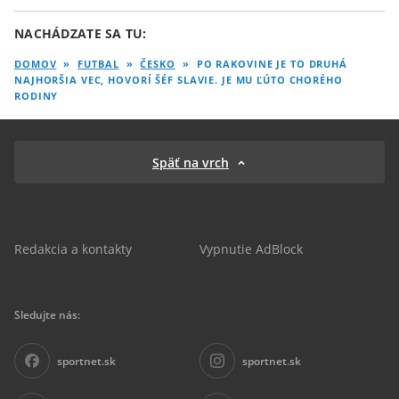
NACHÁDZATE SA TU:
DOMOV
»
FUTBAL
»
ČESKO
»
PO RAKOVINE JE TO DRUHÁ
NAJHORŠIA VEC, HOVORÍ ŠÉF SLAVIE. JE MU ĽÚTO CHORÉHO
RODINY
Späť na vrch
Redakcia a kontakty
Vypnutie AdBlock
Sledujte nás:
sportnet.sk
sportnet.sk