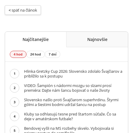
< 
späť na článok
Najčítanejšie
Najnovšie
4 hod
24 hod
7 dní
Hlinka Gretzky Cup 2026: Slovensko zdolalo Švajčiarov a
1
priblížilo sa k postupu
VIDEO: Šampión s nádormi mozgu so slzami prosí
2
premiéra: Dajte nám šancu bojovať o naše životy
Slovensko našlo proti Švajčiarom superhrdinu. Štyrmi
3
gólmi a šiestimi bodmi udržal šancu na postup
Kluby sa odhlasujú tesne pred štartom súťaže. Čo sa
4
deje v amatérskom futbale?
Bendovej vyšli na MS rozbehy skvelo. Vybojovala si
5