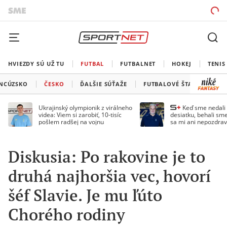
HVIEZDY SÚ UŽ TU
FUTBAL
FUTBALNET
HOKEJ
TENIS
NCÚZSKO
ČESKO
ĎALŠIE SÚŤAŽE
FUTBALOVÉ ŠTADIÓNY
Ukrajinský olympionik z virálneho
Keď sme nedal
videa: Viem si zarobiť, 10-tisíc
desiatku, behali sme
pošlem radšej na vojnu
sa mi ani nepozdrav
Droppa
Diskusia: Po rakovine je to
druhá najhoršia vec, hovorí
šéf Slavie. Je mu ľúto
Chorého rodiny