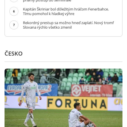
priamy postup do semifinále
Kapitán Škriniar bol dôležitým hráčom Fenerbahce.
6
Tímu pomohol k hladkej výhre
Rekordný prestup sa možno hneď zaplatí. Nový tromf
7
Slovana rýchlo všetko zmenil
ČESKO