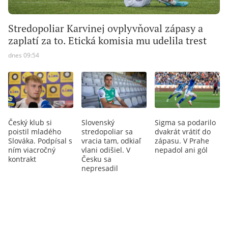
Stredopoliar Karvinej ovplyvňoval zápasy a
zaplatí za to. Etická komisia mu udelila trest
dnes 09:54
Český klub si
Slovenský
Sigma sa podarilo
poistil mladého
stredopoliar sa
dvakrát vrátiť do
Slováka. Podpísal s
vracia tam, odkiaľ
zápasu. V Prahe
ním viacročný
vlani odišiel. V
nepadol ani gól
kontrakt
Česku sa
nepresadil