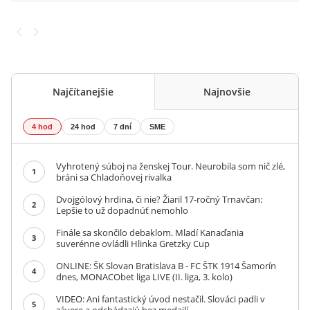
Najčítanejšie
Najnovšie
4 hod
24 hod
7 dní
SME
Vyhrotený súboj na ženskej Tour. Neurobila som nič zlé,
1
bráni sa Chladoňovej rivalka
Dvojgólový hrdina, či nie? Žiaril 17-ročný Trnavčan:
2
Lepšie to už dopadnúť nemohlo
Finále sa skončilo debaklom. Mladí Kanaďania
3
suverénne ovládli Hlinka Gretzky Cup
ONLINE: ŠK Slovan Bratislava B - FC ŠTK 1914 Šamorín
4
dnes, MONACObet liga LIVE (II. liga, 3. kolo)
VIDEO: Ani fantastický úvod nestačil. Slováci padli v
5