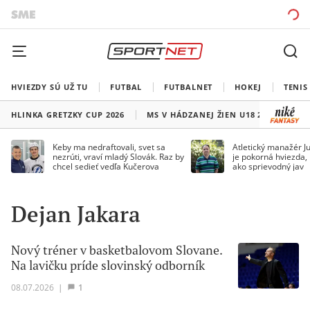
HVIEZDY SÚ UŽ TU
FUTBAL
FUTBALNET
HOKEJ
TENIS
HLINKA GRETZKY CUP 2026
MS V HÁDZANEJ ŽIEN U18 2026
HO
Keby ma nedraftovali, svet sa
Atletický manažér Ju
nezrúti, vraví mladý Slovák. Raz by
je pokorná hviezda,
chcel sedieť vedľa Kučerova
ako sprievodný jav
Dejan Jakara
Nový tréner v basketbalovom Slovane.
Na lavičku príde slovinský odborník
08.07.2026
|
1