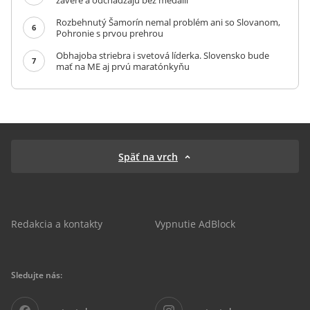
závere a odchádzajú bez medailí
Rozbehnutý Šamorín nemal problém ani so Slovanom,
6
Pohronie s prvou prehrou
Obhajoba striebra i svetová líderka. Slovensko bude
7
mať na ME aj prvú maratónkyňu
Späť na vrch
Redakcia a kontakty
Vypnutie AdBlock
Sledujte nás: