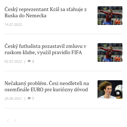
Český reprezentant Král sa sťahuje z
Ruska do Nemecka
14.07.2022
Český futbalista pozastavil zmluvu v
ruskom klube, využil pravidlo FIFA
02.07.2022
|
3
Nečakaný problém. Česi neodleteli na
osemfinále EURO pre kuriózny dôvod
26.06.2021
|
7