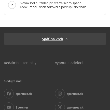
Slovák bol outsider, pri štarte skoro spadol.
7
Konkurenciu však šokoval a postúpil do finále
Späť na vrch
Redakcia a kontakty
Vypnutie AdBlock
Sledujte nás:
sportnet.sk
sportnet.sk
Sportnet
sportnet_sk