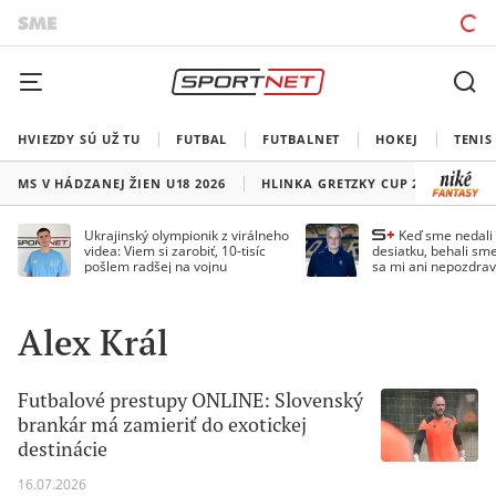
HVIEZDY SÚ UŽ TU
FUTBAL
FUTBALNET
HOKEJ
TENIS
MS V HÁDZANEJ ŽIEN U18 2026
HLINKA GRETZKY CUP 2026
LI
Ukrajinský olympionik z virálneho
Keď sme nedal
videa: Viem si zarobiť, 10-tisíc
desiatku, behali sme
pošlem radšej na vojnu
sa mi ani nepozdrav
Droppa
Alex Král
Futbalové prestupy ONLINE: Slovenský
brankár má zamieriť do exotickej
destinácie
16.07.2026