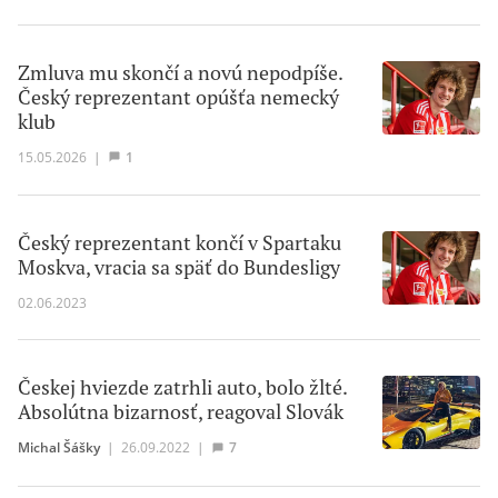
Zmluva mu skončí a novú nepodpíše.
Český reprezentant opúšťa nemecký
klub
15.05.2026
|
1
Český reprezentant končí v Spartaku
Moskva, vracia sa späť do Bundesligy
02.06.2023
Českej hviezde zatrhli auto, bolo žlté.
Absolútna bizarnosť, reagoval Slovák
Michal Šášky
|
26.09.2022
|
7