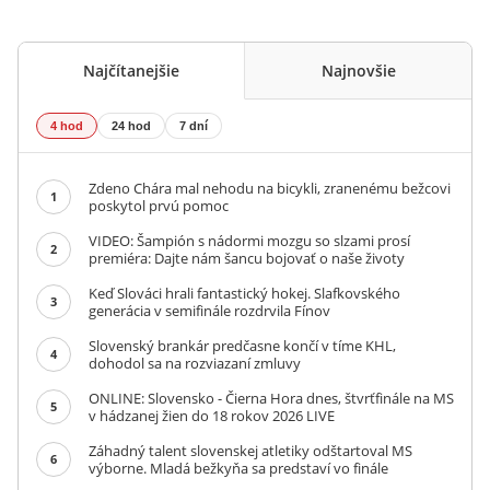
Najčítanejšie
Najnovšie
4 hod
24 hod
7 dní
Zdeno Chára mal nehodu na bicykli, zranenému bežcovi
1
poskytol prvú pomoc
VIDEO: Šampión s nádormi mozgu so slzami prosí
2
premiéra: Dajte nám šancu bojovať o naše životy
Keď Slováci hrali fantastický hokej. Slafkovského
3
generácia v semifinále rozdrvila Fínov
Slovenský brankár predčasne končí v tíme KHL,
4
dohodol sa na rozviazaní zmluvy
ONLINE: Slovensko - Čierna Hora dnes, štvrťfinále na MS
5
v hádzanej žien do 18 rokov 2026 LIVE
Záhadný talent slovenskej atletiky odštartoval MS
6
výborne. Mladá bežkyňa sa predstaví vo finále