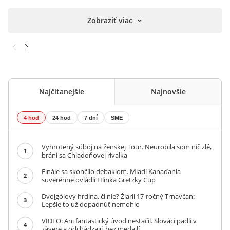
Zobraziť viac
Najčítanejšie
Najnovšie
4 hod
24 hod
7 dní
SME
Vyhrotený súboj na ženskej Tour. Neurobila som nič zlé,
1
bráni sa Chladoňovej rivalka
Finále sa skončilo debaklom. Mladí Kanaďania
2
suverénne ovládli Hlinka Gretzky Cup
Dvojgólový hrdina, či nie? Žiaril 17-ročný Trnavčan:
3
Lepšie to už dopadnúť nemohlo
VIDEO: Ani fantastický úvod nestačil. Slováci padli v
4
závere a odchádzajú bez medailí