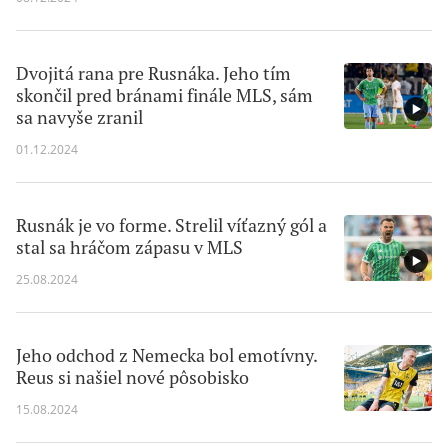
Dvojitá rana pre Rusnáka. Jeho tím
skončil pred bránami finále MLS, sám
sa navyše zranil
01.12.2024
Rusnák je vo forme. Strelil víťazný gól a
stal sa hráčom zápasu v MLS
25.08.2024
Jeho odchod z Nemecka bol emotívny.
Reus si našiel nové pôsobisko
15.08.2024