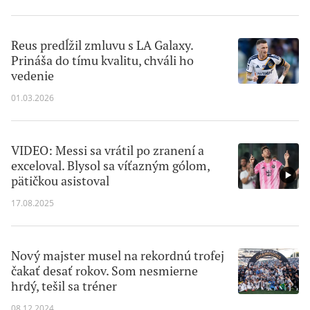
Reus predĺžil zmluvu s LA Galaxy.
Prináša do tímu kvalitu, chváli ho
vedenie
01.03.2026
VIDEO: Messi sa vrátil po zranení a
exceloval. Blysol sa víťazným gólom,
pätičkou asistoval
17.08.2025
Nový majster musel na rekordnú trofej
čakať desať rokov. Som nesmierne
hrdý, tešil sa tréner
08.12.2024