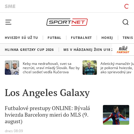
HVIEZDY SÚ UŽ TU
FUTBAL
FUTBALNET
HOKEJ
TENIS
HLINKA GRETZKY CUP 2026
MS V HÁDZANEJ ŽIEN U18 2026
HO
Keby ma nedraftovali, svet sa
Atletický manažér Ju
nezrúti, vraví mladý Slovák. Raz by
je pokorná hviezda,
chcel sedieť vedľa Kučerova
ako sprievodný jav
Los Angeles Galaxy
Futbalové prestupy ONLINE: Bývalá
hviezda Barcelony mieri do MLS (9.
august)
dnes 08:09