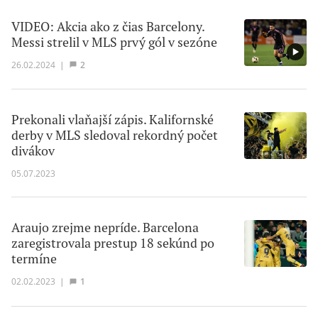
VIDEO: Akcia ako z čias Barcelony.
Messi strelil v MLS prvý gól v sezóne
26.02.2024
|
2
Prekonali vlaňajší zápis. Kalifornské
derby v MLS sledoval rekordný počet
divákov
05.07.2023
Araujo zrejme nepríde. Barcelona
zaregistrovala prestup 18 sekúnd po
termíne
02.02.2023
|
1