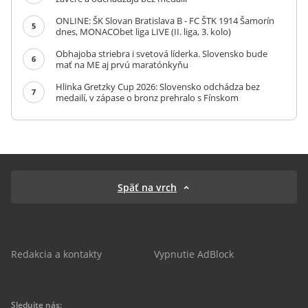
ONLINE: ŠK Slovan Bratislava B - FC ŠTK 1914 Šamorín
5
dnes, MONACObet liga LIVE (II. liga, 3. kolo)
Obhajoba striebra i svetová líderka. Slovensko bude
6
mať na ME aj prvú maratónkyňu
Hlinka Gretzky Cup 2026: Slovensko odchádza bez
7
medailí, v zápase o bronz prehralo s Fínskom
Späť na vrch
Redakcia a kontakty
Vypnutie AdBlock
Sledujte nás: