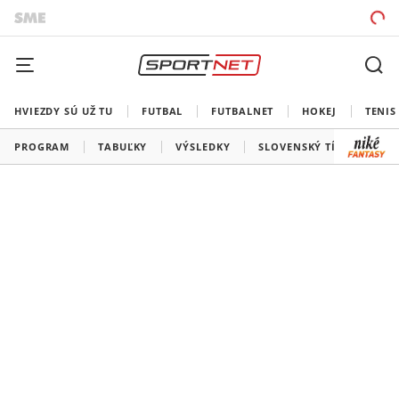
HVIEZDY SÚ UŽ TU
FUTBAL
FUTBALNET
HOKEJ
TENIS
PROGRAM
TABUĽKY
VÝSLEDKY
SLOVENSKÝ TÍM
VŠE