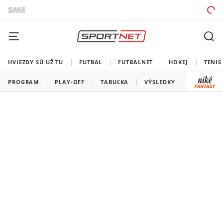
HVIEZDY SÚ UŽ TU
FUTBAL
FUTBALNET
HOKEJ
TENIS
PROGRAM
PLAY-OFF
TABUĽKA
VÝSLEDKY
ŠK SLOVA