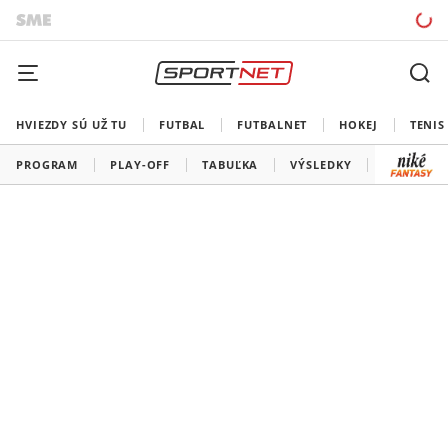
HVIEZDY SÚ UŽ TU
FUTBAL
FUTBALNET
HOKEJ
TENIS
PROGRAM
PLAY-OFF
TABUĽKA
VÝSLEDKY
ŠK SLOVA