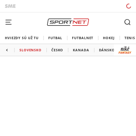
HVIEZDY SÚ UŽ TU
FUTBAL
FUTBALNET
HOKEJ
TENIS
SLOVENSKO
ČESKO
KANADA
DÁNSKO
TALI