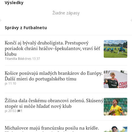
Výsledky
Žiadne zápasy
Správy z Futbalnetu
Končí aj bývalý druholigista. Prestupový
poriadok chráni hráčov-špekulantov, vraví šéf
klubu
Titanilla Bőd
∙
dnes 13:37
Košice posúvajú mladých brankárov do Európy.
Ďalší mieri do portugalského tímu
pi 11:10
Žilina dala českému obrancovi zelenú. Skúsený
stopér si môže hľadať nový klub
pi 20:02
∙
1
Michalovce majú francúzsku posilu na krídle.