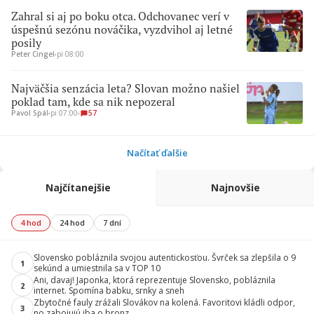
Zahral si aj po boku otca. Odchovanec verí v
úspešnú sezónu nováčika, vyzdvihol aj letné
posily
Peter Cingel
∙
pi 08:00
Najväčšia senzácia leta? Slovan možno našiel
poklad tam, kde sa nik nepozeral
Pavol Spál
∙
pi 07:00
∙
57
Načítať ďalšie
Najčítanejšie
Najnovšie
4 hod
24 hod
7 dní
Slovensko pobláznila svojou autentickosťou. Švrček sa zlepšila o 9
1
sekúnd a umiestnila sa v TOP 10
Ani, davaj! Japonka, ktorá reprezentuje Slovensko, pobláznila
2
internet. Spomína babku, srnky a sneh
Zbytočné fauly zrážali Slovákov na kolená. Favoritovi kládli odpor,
3
no zabojujú iba o bronz