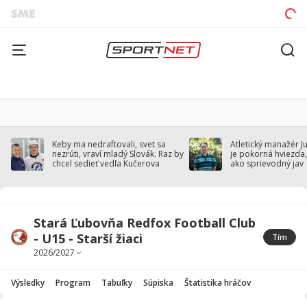
Keby ma nedraftovali, svet sa
Atletický manažér J
nezrúti, vraví mladý Slovák. Raz by
je pokorná hviezda,
chcel sedieť vedľa Kučerova
ako sprievodný jav
Stará Ľubovňa Redfox Football Club
- U15 - Starší žiaci
Tím
Výsledky
Program
Tabuľky
Súpiska
Štatistika hráčov