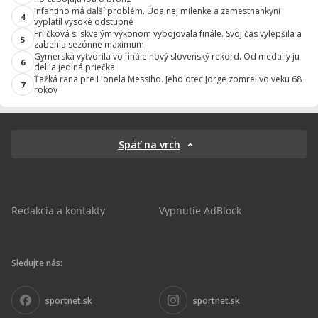
Infantino má ďalší problém. Údajnej milenke a zamestnankyni
4
vyplatil vysoké odstupné
Frličková si skvelým výkonom vybojovala finále. Svoj čas vylepšila a
5
zabehla sezónne maximum
Gymerská vytvorila vo finále nový slovenský rekord. Od medaily ju
6
delila jediná priečka
Ťažká rana pre Lionela Messiho. Jeho otec Jorge zomrel vo veku 68
7
rokov
Späť na vrch
Redakcia a kontakty
Vypnutie AdBlock
Sledujte nás:
sportnet.sk
sportnet.sk