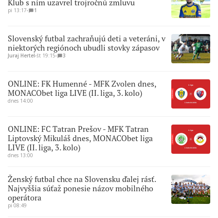
Klub s ním uzavrel trojročnú zmluvu
pi 13:17
∙
1
Slovenský futbal zachraňujú deti a veteráni, v
niektorých regiónoch ubudli stovky zápasov
Juraj Hertel
∙
št 19:15
∙
3
ONLINE: FK Humenné - MFK Zvolen dnes,
MONACObet liga LIVE (II. liga, 3. kolo)
dnes 14:00
ONLINE: FC Tatran Prešov - MFK Tatran
Liptovský Mikuláš dnes, MONACObet liga
LIVE (II. liga, 3. kolo)
dnes 13:00
Ženský futbal chce na Slovensku ďalej rásť.
Najvyššia súťaž ponesie názov mobilného
operátora
pi 08:49