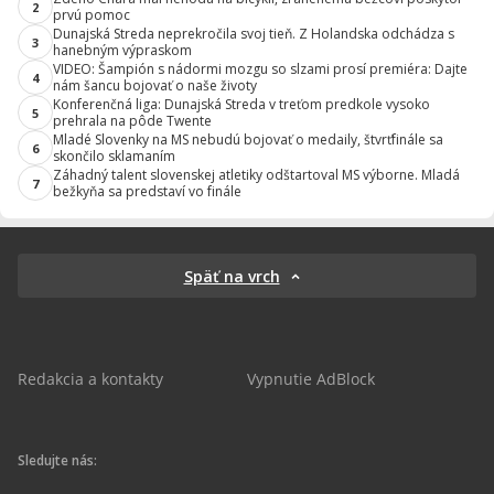
2
prvú pomoc
Dunajská Streda neprekročila svoj tieň. Z Holandska odchádza s
3
hanebným výpraskom
VIDEO: Šampión s nádormi mozgu so slzami prosí premiéra: Dajte
4
nám šancu bojovať o naše životy
Konferenčná liga: Dunajská Streda v treťom predkole vysoko
5
prehrala na pôde Twente
Mladé Slovenky na MS nebudú bojovať o medaily, štvrťfinále sa
6
skončilo sklamaním
Záhadný talent slovenskej atletiky odštartoval MS výborne. Mladá
7
bežkyňa sa predstaví vo finále
Späť na vrch
Redakcia a kontakty
Vypnutie AdBlock
Sledujte nás: