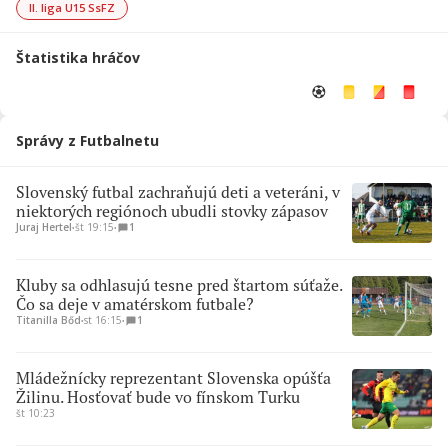
II. liga U15 SsFZ
Štatistika hráčov
Správy z Futbalnetu
Slovenský futbal zachraňujú deti a veteráni, v
niektorých regiónoch ubudli stovky zápasov
Juraj Hertel
∙
št 19:15
∙
1
Kluby sa odhlasujú tesne pred štartom súťaže.
Čo sa deje v amatérskom futbale?
Titanilla Bőd
∙
st 16:15
∙
1
Mládežnícky reprezentant Slovenska opúšťa
Žilinu. Hosťovať bude vo fínskom Turku
št 10:23