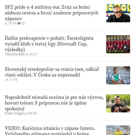
SFZ príde o 4 milióny eur. Zväz sa bráni
súdnou cestou a hrozí zrušenie prípravných
zápasov
st 14:39
∙
12
Ďalšie prekvapenie v pohári: Šiestoligista
vyradil klub z tretej ligy (Slovnaft Cup,
výsledky)
Titanilla Bőd
∙
ut 20:07
Slovenský stredopoliar sa vracia tam, odkiaľ
vlani odišiel. V Česku sa nepresadil
ut 11:44
Napodobniť minulú sezónu je pre nás výzvou,
hovorí tréner. S prípravou nie je úplne
spokojný
Peter Cingel
∙
ut 08:00
VIDEO: Kuriózna situácia v zápase Interu.
Vylúčeného gólmana vystriedal v bráne