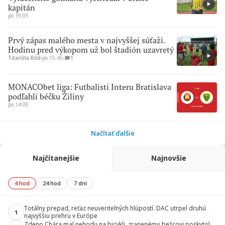
kapitán
po 19:05
Prvý zápas malého mesta v najvyššej súťaži.
Hodinu pred výkopom už bol štadión uzavretý
Titanilla Bőd
∙
po 15:45
∙
1
MONACObet liga: Futbalisti Interu Bratislava
podľahli béčku Žiliny
po 14:00
Načítať ďalšie
Najčítanejšie
Najnovšie
4 hod
24 hod
7 dní
Totálny prepad, reťaz neuveriteľných hlúpostí. DAC utrpel druhú
1
najvyššiu prehru v Európe
Zdeno Chára mal nehodu na bicykli, zranenému bežcovi poskytol