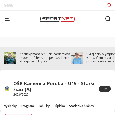
Atletický manažér Juck: Zapletalová
Ukrajinský olympion
je pokorná hviezda, peniaze berie
videa: Viem si zarobi
ako sprievodný jav
pošlem radšej na v
OŠK Kamenná Poruba - U15 - Starší
žiaci (A)
Tím
Výsledky
Program
Tabuľky
Súpiska
Štatistika hráčov