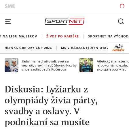
Y NA LIGU MAJSTROV
ŽIVOT PO KARIÉRE
SPORTNET NA VÝCHOD
HLINKA GRETZKY CUP 2026
MS V HÁDZANEJ ŽIEN U18 2026
HO
Keby ma nedraftovali, svet sa
Atletický manažér Ju
nezrúti, vraví mladý Slovák. Raz by
je pokorná hviezda,
chcel sedieť vedľa Kučerova
ako sprievodný jav
Diskusia: Lyžiarku z
olympiády živia párty,
svadby a oslavy. V
podnikaní sa musíte