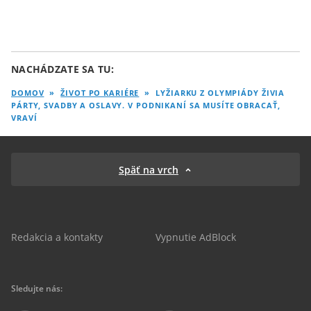
NACHÁDZATE SA TU:
DOMOV
»
ŽIVOT PO KARIÉRE
»
LYŽIARKU Z OLYMPIÁDY ŽIVIA
PÁRTY, SVADBY A OSLAVY. V PODNIKANÍ SA MUSÍTE OBRACAŤ,
VRAVÍ
Späť na vrch
Redakcia a kontakty
Vypnutie AdBlock
Sledujte nás: