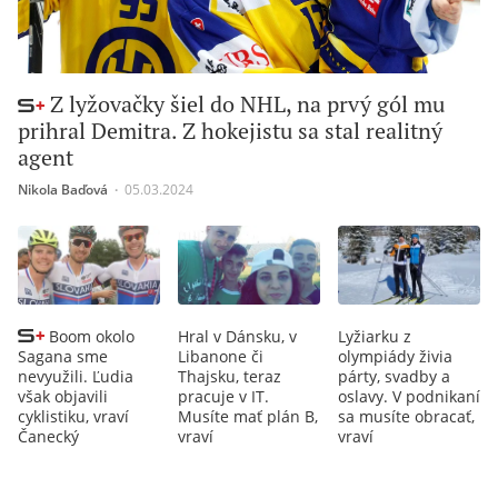
Z lyžovačky šiel do NHL, na prvý gól mu
prihral Demitra. Z hokejistu sa stal realitný
agent
Nikola Baďová
∙
05.03.2024
Boom okolo
Hral v Dánsku, v
Lyžiarku z
Sagana sme
Libanone či
olympiády živia
nevyužili. Ľudia
Thajsku, teraz
párty, svadby a
však objavili
pracuje v IT.
oslavy. V podnikaní
cyklistiku, vraví
Musíte mať plán B,
sa musíte obracať,
Čanecký
vraví
vraví