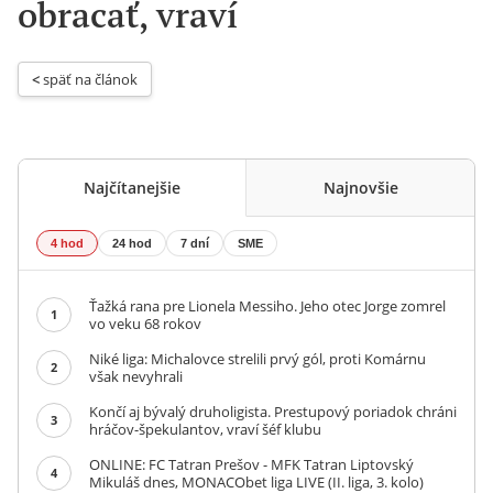
obracať, vraví
< 
späť na článok
Najčítanejšie
Najnovšie
4 hod
24 hod
7 dní
SME
Ťažká rana pre Lionela Messiho. Jeho otec Jorge zomrel
1
vo veku 68 rokov
Niké liga: Michalovce strelili prvý gól, proti Komárnu
2
však nevyhrali
Končí aj bývalý druholigista. Prestupový poriadok chráni
3
hráčov-špekulantov, vraví šéf klubu
ONLINE: FC Tatran Prešov - MFK Tatran Liptovský
4
Mikuláš dnes, MONACObet liga LIVE (II. liga, 3. kolo)