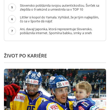
Slovensko pobláznila svojou autentickosťou. Švrček sa
5
zlepšila o 9 sekúnd a umiestnila sa v TOP 10
Littler si kopol do Yamala. Vyhlásil, že je tým najlepším,
6
čo sa v športe dá nájsť
Ani, davaj! Japonka, ktorá reprezentuje Slovensko,
7
pobláznila internet. Spomína babku, srnky a sneh
ŽIVOT PO KARIÉRE