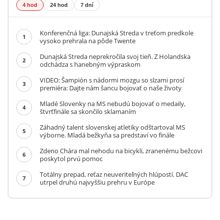
4 hod
24 hod
7 dní
Konferenčná liga: Dunajská Streda v treťom predkole
1
vysoko prehrala na pôde Twente
Dunajská Streda neprekročila svoj tieň. Z Holandska
2
odchádza s hanebným výpraskom
VIDEO: Šampión s nádormi mozgu so slzami prosí
3
premiéra: Dajte nám šancu bojovať o naše životy
Mladé Slovenky na MS nebudú bojovať o medaily,
4
štvrťfinále sa skončilo sklamaním
Záhadný talent slovenskej atletiky odštartoval MS
5
výborne. Mladá bežkyňa sa predstaví vo finále
Zdeno Chára mal nehodu na bicykli, zranenému bežcovi
6
poskytol prvú pomoc
Totálny prepad, reťaz neuveriteľných hlúpostí. DAC
7
utrpel druhú najvyššiu prehru v Európe