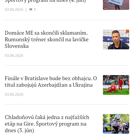
03.06.2026
|
1
Domáce ME sa skončili sklamaním.
Rumunský tréner skončil na lavičke
Slovenska
03.06.2026
Finále v Bratislave bude bez obhajcu. O
titul zabojujú Azerbajdžan a Ukrajina
03.06.2026
Chladoňovú čaká jedna z najťažších
etáp na Gire. Športový program na
dnes (3. jún)