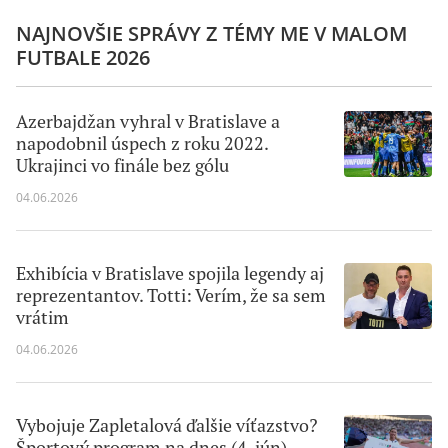
NAJNOVŠIE SPRÁVY Z TÉMY ME V MALOM
FUTBALE 2026
Azerbajdžan vyhral v Bratislave a
napodobnil úspech z roku 2022.
Ukrajinci vo finále bez gólu
04.06.2026
Exhibícia v Bratislave spojila legendy aj
reprezentantov. Totti: Verím, že sa sem
vrátim
04.06.2026
Vybojuje Zapletalová ďalšie víťazstvo?
Športový program na dnes (4. jún)