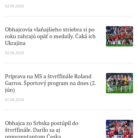
02.06.2026
Obhajcovia vlaňajšieho striebra si po
roku zahrajú opäť o medaily. Čaká ich
Ukrajina
02.06.2026
Príprava na MS a štvrťfinále Roland
Garros. Športový program na dnes (2.
jún)
01.06.2026
Obhajca zo Srbska postúpil do
štvrťfinále. Darilo sa aj
reprezentantom Česka