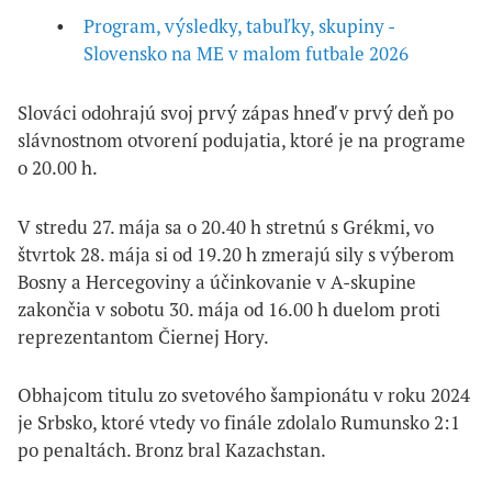
Program, výsledky, tabuľky, skupiny -
Slovensko na ME v malom futbale 2026
Slováci odohrajú svoj prvý zápas hneď v prvý deň po
slávnostnom otvorení podujatia, ktoré je na programe
o 20.00 h.
V stredu 27. mája sa o 20.40 h stretnú s Grékmi, vo
štvrtok 28. mája si od 19.20 h zmerajú sily s výberom
Bosny a Hercegoviny a účinkovanie v A-skupine
zakončia v sobotu 30. mája od 16.00 h duelom proti
reprezentantom Čiernej Hory.
Obhajcom titulu zo svetového šampionátu v roku 2024
je Srbsko, ktoré vtedy vo finále zdolalo Rumunsko 2:1
po penaltách. Bronz bral Kazachstan.