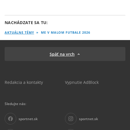
NACHÁDZATE SA TU:
AKTUÁLNE TÉMY
»
ME V MALOM FUTBALE 2026
Späť na vrch
Redakcia a kontakty
Vypnutie AdBlock
Sledujte nás:
sportnet.sk
sportnet.sk