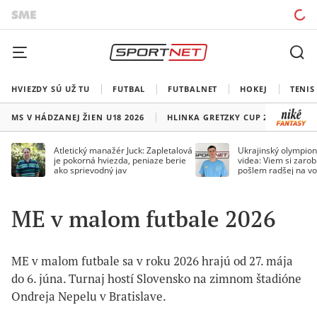
HVIEZDY SÚ UŽ TU
FUTBAL
FUTBALNET
HOKEJ
TENIS
MS V HÁDZANEJ ŽIEN U18 2026
HLINKA GRETZKY CUP 2026
LI
Atletický manažér Juck: Zapletalová
Ukrajinský olympion
je pokorná hviezda, peniaze berie
videa: Viem si zarobi
ako sprievodný jav
pošlem radšej na vo
ME v malom futbale 2026
ME v malom futbale sa v roku 2026 hrajú od 27. mája
do 6. júna. Turnaj hostí Slovensko na zimnom štadióne
Ondreja Nepelu v Bratislave.