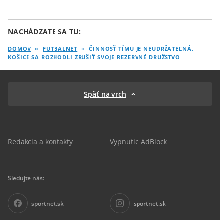
NACHÁDZATE SA TU:
DOMOV
»
FUTBALNET
»
ČINNOSŤ TÍMU JE NEUDRŽATEĽNÁ.
KOŠICE SA ROZHODLI ZRUŠIŤ SVOJE REZERVNÉ DRUŽSTVO
Späť na vrch
Redakcia a kontakty
Vypnutie AdBlock
Sledujte nás:
sportnet.sk
sportnet.sk