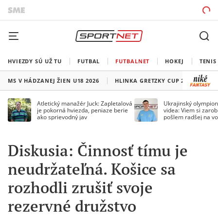
HVIEZDY SÚ UŽ TU
FUTBAL
FUTBALNET
HOKEJ
TENIS
MS V HÁDZANEJ ŽIEN U18 2026
HLINKA GRETZKY CUP 2026
LI
Atletický manažér Juck: Zapletalová
Ukrajinský olympion
je pokorná hviezda, peniaze berie
videa: Viem si zarobi
ako sprievodný jav
pošlem radšej na vo
Diskusia: Činnosť tímu je
neudržateľná. Košice sa
rozhodli zrušiť svoje
rezervné družstvo