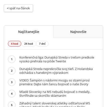
< 
späť na článok
Najčítanejšie
Najnovšie
4 hod
24 hod
7 dní
Konferenčná liga: Dunajská Streda v treťom predkole
1
vysoko prehrala na pôde Twente
Dunajská Streda neprekročila svoj tieň. Z Holandska
2
odchádza s hanebným výpraskom
VIDEO: Šampión s nádormi mozgu so slzami prosí
3
premiéra: Dajte nám šancu bojovať o naše životy
Mladé Slovenky na MS nebudú bojovať o medaily,
4
štvrťfinále sa skončilo sklamaním
Záhadný talent slovenskej atletiky odštartoval MS
5