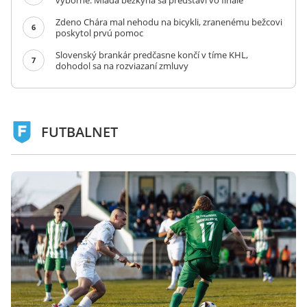
výborne. Mladá bežkyňa sa predstaví vo finále
Zdeno Chára mal nehodu na bicykli, zranenému bežcovi
6
poskytol prvú pomoc
Slovenský brankár predčasne končí v tíme KHL,
7
dohodol sa na rozviazaní zmluvy
FUTBALNET