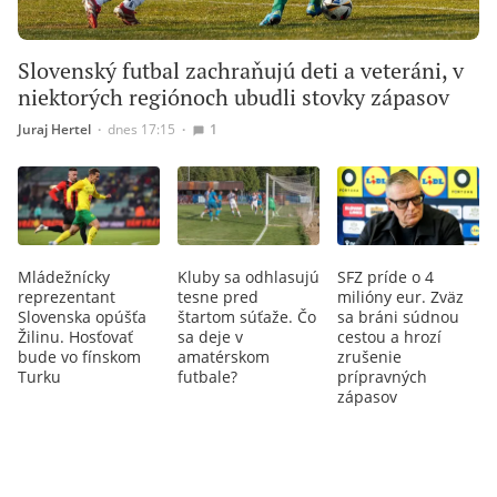
Slovenský futbal zachraňujú deti a veteráni, v
niektorých regiónoch ubudli stovky zápasov
Juraj Hertel
∙
dnes 17:15
∙
1
Mládežnícky
Kluby sa odhlasujú
SFZ príde o 4
reprezentant
tesne pred
milióny eur. Zväz
Slovenska opúšťa
štartom súťaže. Čo
sa bráni súdnou
Žilinu. Hosťovať
sa deje v
cestou a hrozí
bude vo fínskom
amatérskom
zrušenie
Turku
futbale?
prípravných
zápasov