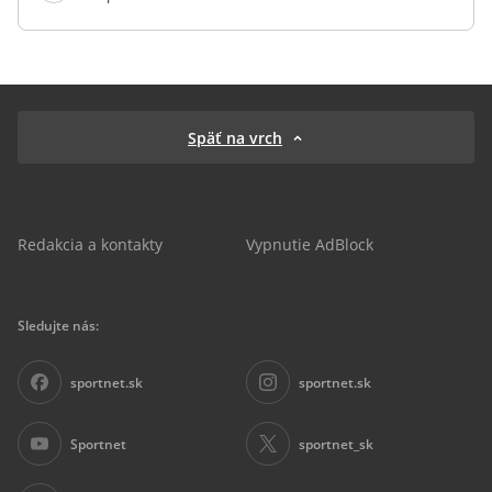
Späť na vrch
Redakcia a kontakty
Vypnutie AdBlock
Sledujte nás:
sportnet.sk
sportnet.sk
Sportnet
sportnet_sk