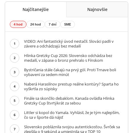
Najčítanejšie
Najnovšie
4 hod
24 hod
7 dní
SME
VIDEO: Ani fantastický úvod nestačil. Slováci padli v
1
závere a odchádzajú bez medailí
Hlinka Gretzky Cup 2026: Slovensko odchádza bez
2
medailí, v zápase o bronz prehralo s Fínskom
Bystričania stále čakajú na prvý gól. Proti Trnave boli
3
vybavení za sedem minút
Naberá Haraslínov prestup reálne kontúry? Sparta ho
4
vyškrtla zo súpisky
Finále sa skončilo debaklom. Kanada ovládla Hlinka
5
Gretzky Cup štvrtýkrát za sebou
Littler si kopol do Yamala. Vyhlásil, že je tým najlepším,
6
čo sa v športe dá nájsť
Slovensko pobláznila svojou autentickosťou. Švrček sa
7
zlepšila o 9 sekúnd a umiestnila sa v TOP 10