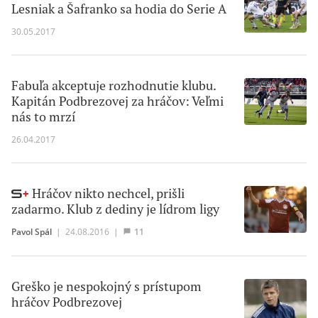
Lesniak a Šafranko sa hodia do Serie A
30.05.2017
Fabuľa akceptuje rozhodnutie klubu.
Kapitán Podbrezovej za hráčov: Veľmi
nás to mrzí
26.04.2017
Hráčov nikto nechcel, prišli
zadarmo. Klub z dediny je lídrom ligy
Pavol Spál
|
24.08.2016
|
11
Greško je nespokojný s prístupom
hráčov Podbrezovej