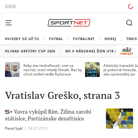
HVIEZDY SÚ UŽ TU
FUTBAL
FUTBALNET
HOKEJ
TENIS
HLINKA GRETZKY CUP 2026
MS V HÁDZANEJ ŽIEN U18 2026
HO
Keby ma nedraftovali, svet sa
Atletický manažér Ju
nezrúti, vraví mladý Slovák. Raz by
je pokorná hviezda,
chcel sedieť vedľa Kučerova
ako sprievodný jav
Vratislav Greško, strana 3
Vavra vykúpil Rím. Žilina zarobí
státisíce, Partizánske desaťtisíce
Pavol Spál
|
08.07.2019