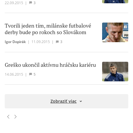
22.09.2015
|
3
Tvorili jeden tím, milánske futbalové
derby bude po rokoch so Slovákom
Igor Dopirák
|
11.09.2015
|
3
Greško ukončil aktívnu hráčsku kariéru
14.06.2015
|
5
Zobraziť viac