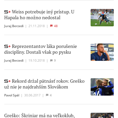
Weiss potrebuje iný prístup. U
Hapala ho možno nedostal
Juraj Berzedi
|
21.11.2018
|
48
Reprezentantov láka porušenie
disciplíny. Dostali však po pysku
Juraj Berzedi
|
19.10.2018
|
9
Rekord držal pätnásť rokov. Greško
už nie je najdrahším Slovákom
Pavol Spál
|
30.06.2017
|
4
Greško: Škriniar má na veľkoklub,