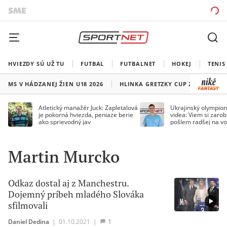
HVIEZDY SÚ UŽ TU
FUTBAL
FUTBALNET
HOKEJ
TENIS
MS V HÁDZANEJ ŽIEN U18 2026
HLINKA GRETZKY CUP 2026
LI
Atletický manažér Juck: Zapletalová
Ukrajinský olympion
je pokorná hviezda, peniaze berie
videa: Viem si zarobi
ako sprievodný jav
pošlem radšej na vo
Martin Murcko
Odkaz dostal aj z Manchestru.
Dojemný príbeh mladého Slováka
sfilmovali
Daniel Dedina
|
01.10.2021
|
1