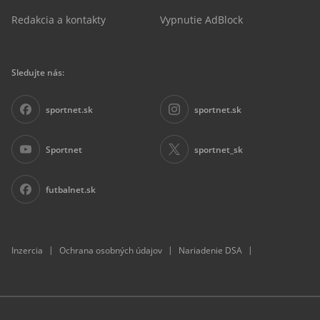
Redakcia a kontakty
Vypnutie AdBlock
Sledujte nás:
sportnet.sk
sportnet.sk
Sportnet
sportnet_sk
futbalnet.sk
|
|
|
Inzercia
Ochrana osobných údajov
Nariadenie DSA