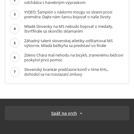
odchádza s hanebným výpraskom
VIDEO: Šampión s nádormi mozgu so slzami prosí
3
premiéra: Dajte nám šancu bojovať o naše životy
Mladé Slovenky na MS nebudú bojovať o medaily,
4
štvrťfinále sa skončilo sklamaním
Záhadný talent slovenskej atletiky odštartoval MS
5
výborne. Mladá bežkyňa sa predstaví vo finále
Zdeno Chára mal nehodu na bicykli, zranenému bežcovi
6
poskytol prvú pomoc
Slovenský brankár predčasne končí v tíme KHL,
7
dohodol sa na rozviazaní zmluvy
Späť na vrch