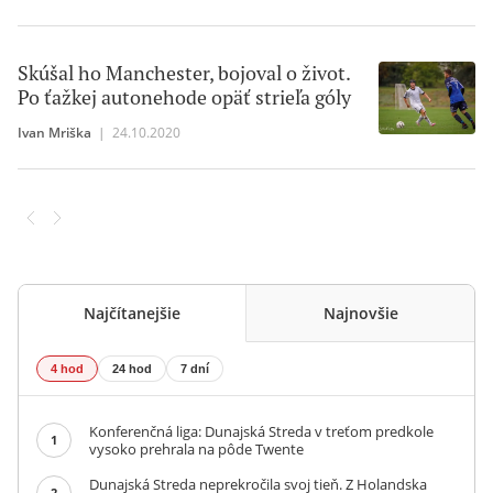
Skúšal ho Manchester, bojoval o život.
Po ťažkej autonehode opäť strieľa góly
Ivan Mriška
|
24.10.2020
Najčítanejšie
Najnovšie
4 hod
24 hod
7 dní
Konferenčná liga: Dunajská Streda v treťom predkole
1
vysoko prehrala na pôde Twente
Dunajská Streda neprekročila svoj tieň. Z Holandska
2