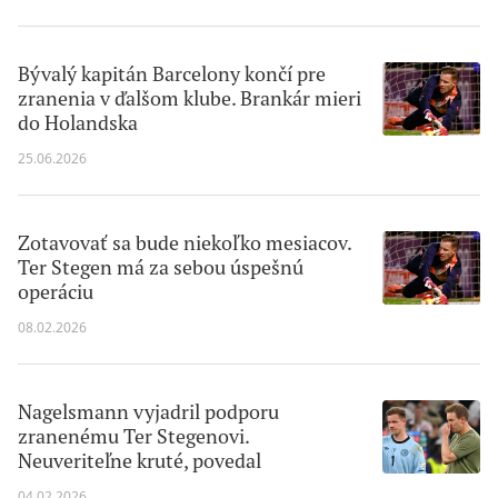
Bývalý kapitán Barcelony končí pre
zranenia v ďalšom klube. Brankár mieri
do Holandska
25.06.2026
Zotavovať sa bude niekoľko mesiacov.
Ter Stegen má za sebou úspešnú
operáciu
08.02.2026
Nagelsmann vyjadril podporu
zranenému Ter Stegenovi.
Neuveriteľne kruté, povedal
04.02.2026