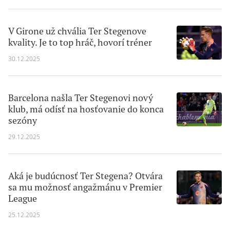
V Girone už chvália Ter Stegenove
kvality. Je to top hráč, hovorí tréner
30.12.2025
Barcelona našla Ter Stegenovi nový
klub, má odísť na hosťovanie do konca
sezóny
29.12.2025
Aká je budúcnosť Ter Stegena? Otvára
sa mu možnosť angažmánu v Premier
League
25.12.2025