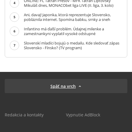
ONLINE: FC Tatran Prešov - MFK Tatran Liptovský
4
Mikuláš dnes, MONACObet liga LIVE (II. liga, 3. kolo)
Ani, davaj! Japonka, ktorá reprezentuje Slovensko,
5
pobláznila internet. Spomína babku, srnky a sneh
Infantino má ďalší problém. Údajnej milenke a
6
zamestnankyni vyplatil vysoké odstupné
Slovenskí mladíci bojujú o medailu. Kde sledovať zápas
7
Slovensko - Fínsko? (TV program)
Späť na vrch
Redakcia a kontakty
Vypnutie AdBlock