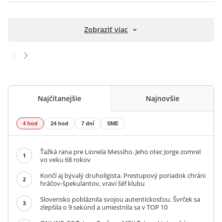
Zobraziť viac
Najčítanejšie
Najnovšie
4 hod
24 hod
7 dní
SME
Ťažká rana pre Lionela Messiho. Jeho otec Jorge zomrel
1
vo veku 68 rokov
Končí aj bývalý druholigista. Prestupový poriadok chráni
2
hráčov-špekulantov, vraví šéf klubu
Slovensko pobláznila svojou autentickosťou. Švrček sa
3
zlepšila o 9 sekúnd a umiestnila sa v TOP 10