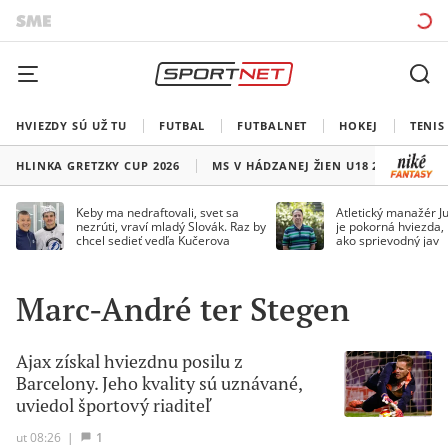
HVIEZDY SÚ UŽ TU
FUTBAL
FUTBALNET
HOKEJ
TENIS
HLINKA GRETZKY CUP 2026
MS V HÁDZANEJ ŽIEN U18 2026
HO
Keby ma nedraftovali, svet sa
Atletický manažér Ju
nezrúti, vraví mladý Slovák. Raz by
je pokorná hviezda,
chcel sedieť vedľa Kučerova
ako sprievodný jav
Marc-André ter Stegen
Ajax získal hviezdnu posilu z
Barcelony. Jeho kvality sú uznávané,
uviedol športový riaditeľ
ut 08:26
|
1