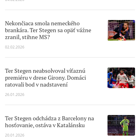
Nekončiaca smola nemeckého
brankára. Ter Stegen sa opäť vážne
zranil, stihne MS?
02.02.2026
Ter Stegen neabsolvoval víťaznú
premiéru v drese Girony. Domáci
ratovali bod v nadstavení
26.01.2026
Ter Stegen odchádza z Barcelony na
hosťovanie, ostáva v Katalánsku
20.01.2026