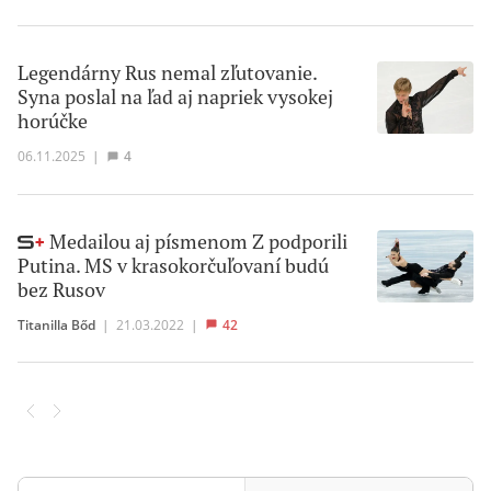
Legendárny Rus nemal zľutovanie.
Syna poslal na ľad aj napriek vysokej
horúčke
06.11.2025
|
4
Medailou aj písmenom Z podporili
Putina. MS v krasokorčuľovaní budú
bez Rusov
Titanilla Bőd
|
21.03.2022
|
42