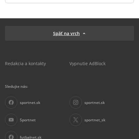
Späť na vrch
Redakcia a kontakty
Vypnutie AdBlock
Sledujte nás:
sportnet.sk
sportnet.sk
Sportnet
sportnet_sk
futbalnet.sk