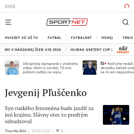
HVIEZDY SÚ UŽ TU
FUTBAL
FUTBALNET
HOKEJ
TENIS
MS V HÁDZANEJ ŽIEN U18 2026
HLINKA GRETZKY CUP 2026
LI
Ukrajinský olympionik z virálneho
Keď sme nedal
videa: Viem si zarobiť, 10-tisíc
desiatku, behali sme
pošlem radšej na vojnu
sa mi ani nepozdrav
Droppa
Jevgenij Pľuščenko
Syn ruského fenoména bude jazdiť za
inú krajinu. Slávny otec to predtým
odsudzoval
Titanilla Bőd
|
28.05.2026
|
3