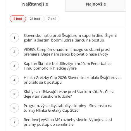
Najčítanejšie
Najnovšie
4 hod
24 hod
7 dní
Slovensko našlo proti Švajčiarom superhrdinu. Štyrmi
1
gólmi a šiestimi bodmi udržal šancu na postup
VIDEO: Šampión s nádormi mozgu so slzami prosí
2
premiéra: Dajte nám šancu bojovať o naše životy
Kapitán Škriniar bol dôležitým hráčom Fenerbahce.
3
Tímu pomohol k hladkej výhre
Hlinka Gretzky Cup 2026: Slovensko zdolalo Švajčiarov a
4
priblížilo sa k postupu
Kluby sa odhlasujú tesne pred štartom súťaže. Čo sa
5
deje v amatérskom futbale?
Program, výsledky, tabuľky, skupiny - Slovensko na
6
turnaji Hlinka Gretzky Cup 2026
Bendovej vyšli na MS rozbehy skvelo. Vybojovala si
7
priamy postup do semifinále