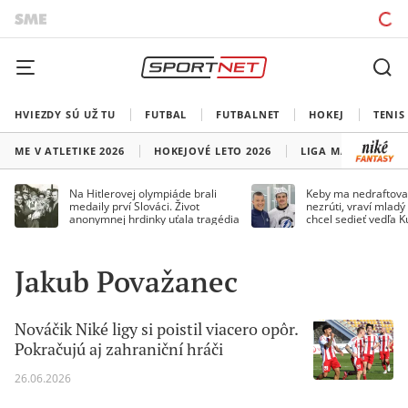
HVIEZDY SÚ UŽ TU
FUTBAL
FUTBALNET
HOKEJ
TENIS
ME V ATLETIKE 2026
HOKEJOVÉ LETO 2026
LIGA MAJSTROV
Na Hitlerovej olympiáde brali
Keby ma nedraftoval
medaily prví Slováci. Život
nezrúti, vraví mladý
anonymnej hrdinky uťala tragédia
chcel sedieť vedľa 
Jakub Považanec
Nováčik Niké ligy si poistil viacero opôr.
Pokračujú aj zahraniční hráči
26.06.2026