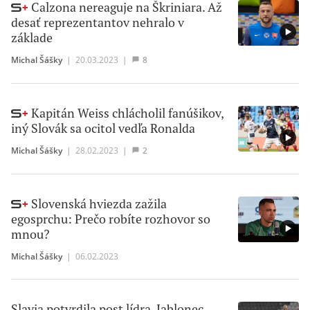
Calzona nereaguje na Škriniara. Až
desať reprezentantov nehralo v
základe
Michal Šášky
|
20.03.2023
|
8
Kapitán Weiss chlácholil fanúšikov,
iný Slovák sa ocitol vedľa Ronalda
Michal Šášky
|
28.02.2023
|
2
Slovenská hviezda zažila
egosprchu: Prečo robíte rozhovor so
mnou?
Michal Šášky
|
06.02.2023
Slavia potvrdila post lídra, Jablonec