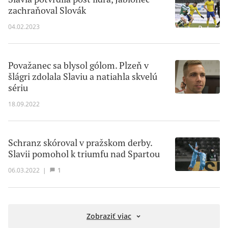
zachraňoval Slovák
04.02.2023
Považanec sa blysol gólom. Plzeň v
šlágri zdolala Slaviu a natiahla skvelú
sériu
18.09.2022
Schranz skóroval v pražskom derby.
Slavii pomohol k triumfu nad Spartou
06.03.2022
|
1
Zobraziť viac