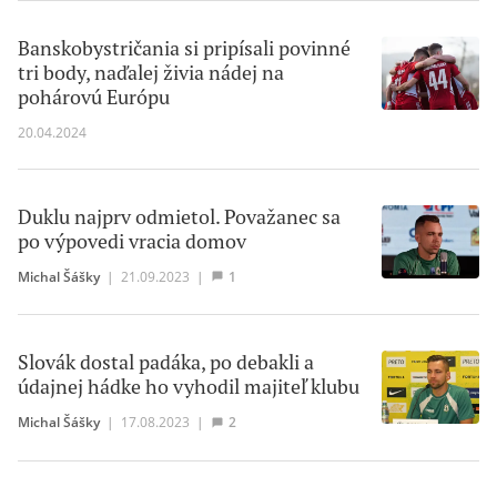
Banskobystričania si pripísali povinné
tri body, naďalej živia nádej na
pohárovú Európu
20.04.2024
Duklu najprv odmietol. Považanec sa
po výpovedi vracia domov
Michal Šášky
|
21.09.2023
|
1
Slovák dostal padáka, po debakli a
údajnej hádke ho vyhodil majiteľ klubu
Michal Šášky
|
17.08.2023
|
2