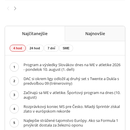
Najčítanejšie
Najnovšie
4 hod
24 hod
7 dní
SME
Program a výsledky Slovákov dnes na ME v atletike 2026
1
- pondelok 10. august (1. deň)
DAC si okrem ligy odložil aj druhý set s Twente a Dukla s
2
predvoľbou 09 (tréneroviny)
Začínajú sa ME v atletike. Športový program na dnes (10.
3
august)
Rozprávkový koniec MS pre Česko. Mladý šprintér získal
4
zlato v európskom rekorde
Najlepšie strážené tajomstvo Európy. Ako sa Formula 1
5
prvýkrát dostala za železnú oponu