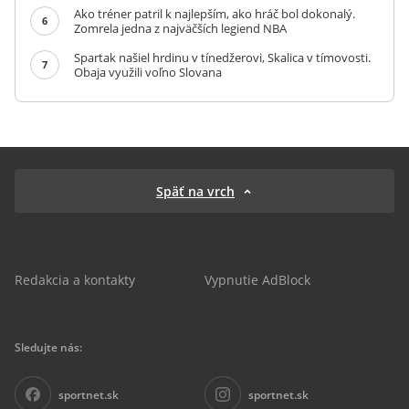
Ako tréner patril k najlepším, ako hráč bol dokonalý.
6
Zomrela jedna z najväčších legiend NBA
Spartak našiel hrdinu v tínedžerovi, Skalica v tímovosti.
7
Obaja využili voľno Slovana
Späť na vrch
Redakcia a kontakty
Vypnutie AdBlock
Sledujte nás:
sportnet.sk
sportnet.sk