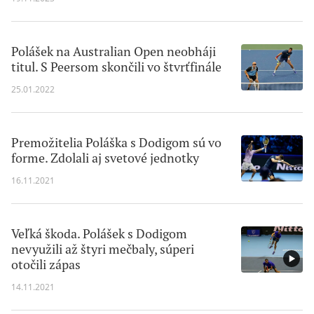
Polášek na Australian Open neobháji
titul. S Peersom skončili vo štvrťfinále
25.01.2022
Premožitelia Poláška s Dodigom sú vo
forme. Zdolali aj svetové jednotky
16.11.2021
Veľká škoda. Polášek s Dodigom
nevyužili až štyri mečbaly, súperi
otočili zápas
14.11.2021