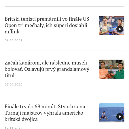
Britskí tenisti premárnili vo finále US
Open tri mečbaly, ich súperi dosiahli
míľnik
06.09.2025
Začali kanárom, ale následne museli
bojovať. Oslavujú prvý grandslamový
titul
07.06.2025
Finále trvalo 69 minút. Štvorhru na
Turnaji majstrov vyhrala americko-
britská dvojica
19.11.2023