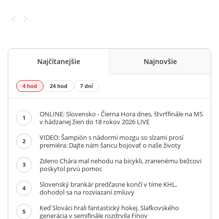
Najčítanejšie
Najnovšie
4 hod
24 hod
7 dní
ONLINE: Slovensko - Čierna Hora dnes, štvrťfinále na MS
1
v hádzanej žien do 18 rokov 2026 LIVE
VIDEO: Šampión s nádormi mozgu so slzami prosí
2
premiéra: Dajte nám šancu bojovať o naše životy
Zdeno Chára mal nehodu na bicykli, zranenému bežcovi
3
poskytol prvú pomoc
Slovenský brankár predčasne končí v tíme KHL,
4
dohodol sa na rozviazaní zmluvy
Keď Slováci hrali fantastický hokej. Slafkovského
5
generácia v semifinále rozdrvila Fínov