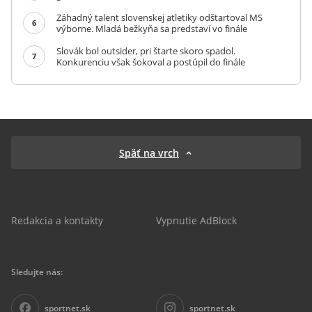
Záhadný talent slovenskej atletiky odštartoval MS
6
výborne. Mladá bežkyňa sa predstaví vo finále
Slovák bol outsider, pri štarte skoro spadol.
7
Konkurenciu však šokoval a postúpil do finále
Späť na vrch
Redakcia a kontakty
Vypnutie AdBlock
Sledujte nás:
sportnet.sk
sportnet.sk