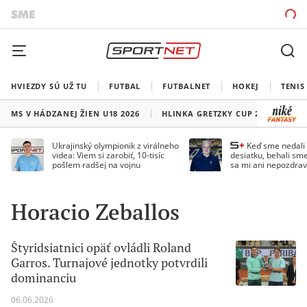
HVIEZDY SÚ UŽ TU
FUTBAL
FUTBALNET
HOKEJ
TENIS
MS V HÁDZANEJ ŽIEN U18 2026
HLINKA GRETZKY CUP 2026
LI
Ukrajinský olympionik z virálneho
Keď sme nedal
videa: Viem si zarobiť, 10-tisíc
desiatku, behali sme
pošlem radšej na vojnu
sa mi ani nepozdrav
Droppa
Horacio Zeballos
Štyridsiatnici opäť ovládli Roland
Garros. Turnajové jednotky potvrdili
dominanciu
06.06.2026