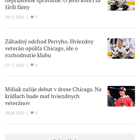
neprijateľné správanie. O jeho konci sa
šírili fámy
28.11.2023
|
1
Záhadný odchod Perryho. Hviezdny
veterán opúšťa Chicago, ide o
rozhodnutie klubu
27.11.2023
|
1
Mišiak zažije debut v drese Chicaga. Na
krídlach bude mať hviezdnych
veteránov
28.09.2023
|
1