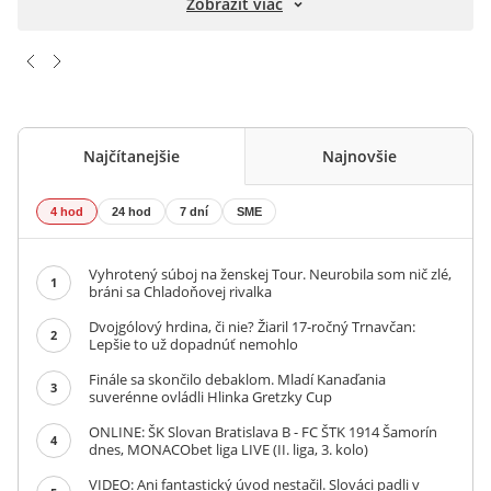
Zobraziť viac
Najčítanejšie
Najnovšie
4 hod
24 hod
7 dní
SME
Vyhrotený súboj na ženskej Tour. Neurobila som nič zlé,
1
bráni sa Chladoňovej rivalka
Dvojgólový hrdina, či nie? Žiaril 17-ročný Trnavčan:
2
Lepšie to už dopadnúť nemohlo
Finále sa skončilo debaklom. Mladí Kanaďania
3
suverénne ovládli Hlinka Gretzky Cup
ONLINE: ŠK Slovan Bratislava B - FC ŠTK 1914 Šamorín
4
dnes, MONACObet liga LIVE (II. liga, 3. kolo)
VIDEO: Ani fantastický úvod nestačil. Slováci padli v