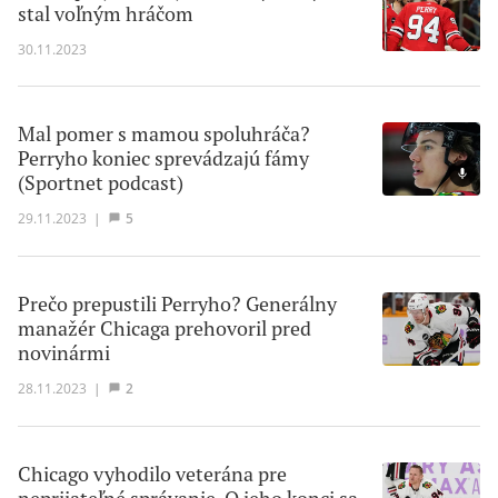
stal voľným hráčom
30.11.2023
Mal pomer s mamou spoluhráča?
Perryho koniec sprevádzajú fámy
(Sportnet podcast)
29.11.2023
|
5
Prečo prepustili Perryho? Generálny
manažér Chicaga prehovoril pred
novinármi
28.11.2023
|
2
Chicago vyhodilo veterána pre