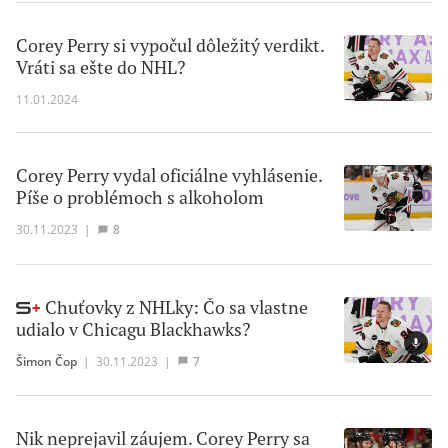
Corey Perry si vypočul dôležitý verdikt.
Vráti sa ešte do NHL?
11.01.2024
Corey Perry vydal oficiálne vyhlásenie.
Píše o problémoch s alkoholom
30.11.2023
|
8
Chuťovky z NHLky: Čo sa vlastne
udialo v Chicagu Blackhawks?
Šimon Čop
|
30.11.2023
|
7
Nik neprejavil záujem. Corey Perry sa