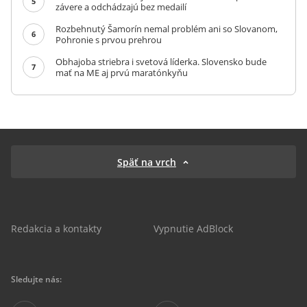
5
závere a odchádzajú bez medailí
Rozbehnutý Šamorín nemal problém ani so Slovanom,
6
Pohronie s prvou prehrou
Obhajoba striebra i svetová líderka. Slovensko bude
7
mať na ME aj prvú maratónkyňu
Späť na vrch
Redakcia a kontakty
Vypnutie AdBlock
Sledujte nás: