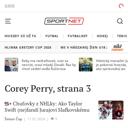
HVIEZDY SÚ UŽ TU
FUTBAL
FUTBALNET
HOKEJ
TENIS
HLINKA GRETZKY CUP 2026
MS V HÁDZANEJ ŽIEN U18 2026
HO
Keby ma nedraftovali, svet sa
Atletický manažér Ju
nezrúti, vraví mladý Slovák. Raz by
je pokorná hviezda,
chcel sedieť vedľa Kučerova
ako sprievodný jav
Corey Perry, strana 3
Chuťovky z NHLky: Ako Taylor
Swift (ne)fandí Jurajovi Slafkovskému
Šimon Čop
|
11.01.2024
|
1