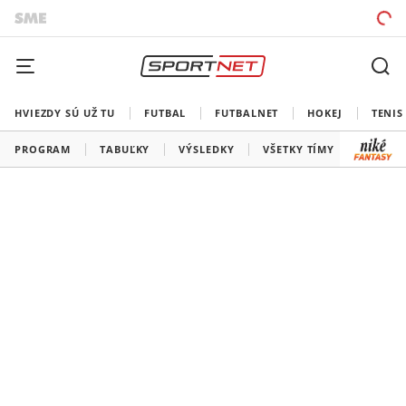
HVIEZDY SÚ UŽ TU
FUTBAL
FUTBALNET
HOKEJ
TENIS
PROGRAM
TABUĽKY
VÝSLEDKY
VŠETKY TÍMY
SLOVEN