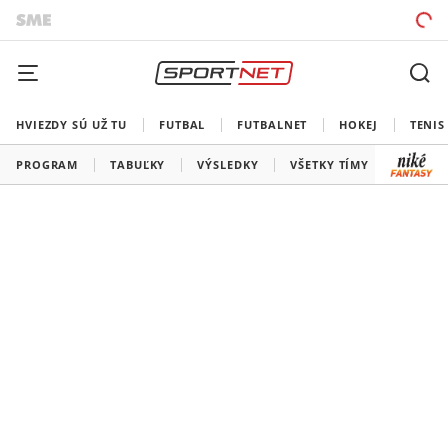
HVIEZDY SÚ UŽ TU
FUTBAL
FUTBALNET
HOKEJ
TENIS
PROGRAM
TABUĽKY
VÝSLEDKY
VŠETKY TÍMY
SLOVEN