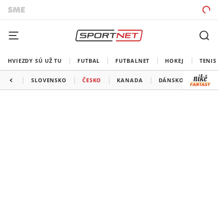
HVIEZDY SÚ UŽ TU
FUTBAL
FUTBALNET
HOKEJ
TENIS
SLOVENSKO
ČESKO
KANADA
DÁNSKO
TALI