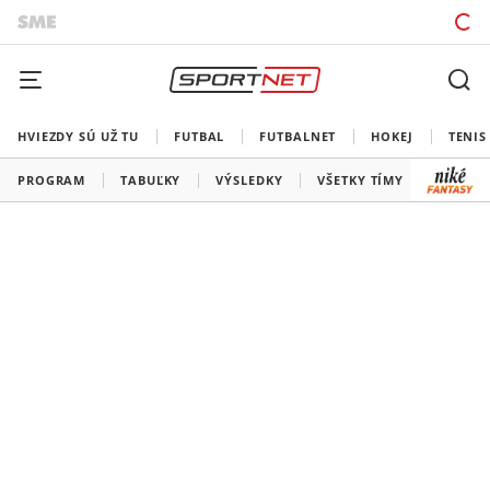
HVIEZDY SÚ UŽ TU
FUTBAL
FUTBALNET
HOKEJ
TENIS
PROGRAM
TABUĽKY
VÝSLEDKY
VŠETKY TÍMY
SLOVEN