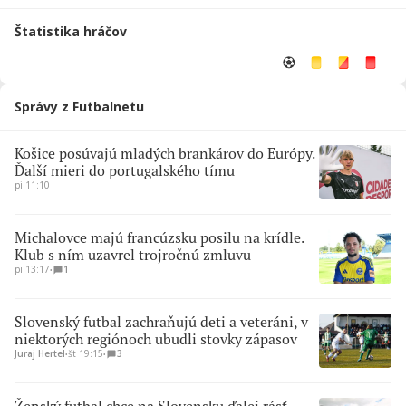
Štatistika hráčov
Správy z Futbalnetu
Košice posúvajú mladých brankárov do Európy.
Ďalší mieri do portugalského tímu
pi 11:10
Michalovce majú francúzsku posilu na krídle.
Klub s ním uzavrel trojročnú zmluvu
pi 13:17
∙
1
Slovenský futbal zachraňujú deti a veteráni, v
niektorých regiónoch ubudli stovky zápasov
Juraj Hertel
∙
št 19:15
∙
3