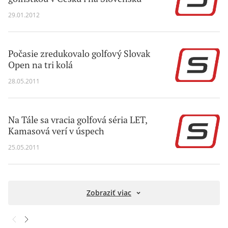
29.01.2012
Počasie zredukovalo golfový Slovak
Open na tri kolá
28.05.2011
Na Tále sa vracia golfová séria LET,
Kamasová verí v úspech
25.05.2011
Zobraziť viac