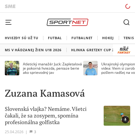
HVIEZDY SÚ UŽ TU
FUTBAL
FUTBALNET
HOKEJ
TENIS
MS V HÁDZANEJ ŽIEN U18 2026
HLINKA GRETZKY CUP 2026
LI
Atletický manažér Juck: Zapletalová
Ukrajinský olympion
je pokorná hviezda, peniaze berie
videa: Viem si zarobi
ako sprievodný jav
pošlem radšej na vo
Zuzana Kamasová
Slovenská vlajka? Nemáme. Všetci
čakali, že sa zosypem, spomína
profesionálna golfistka
25.04.2026
|
3