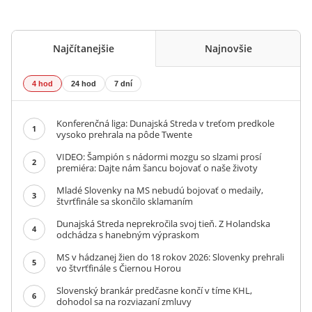
Najčítanejšie
Najnovšie
4 hod
24 hod
7 dní
Konferenčná liga: Dunajská Streda v treťom predkole
1
vysoko prehrala na pôde Twente
VIDEO: Šampión s nádormi mozgu so slzami prosí
2
premiéra: Dajte nám šancu bojovať o naše životy
Mladé Slovenky na MS nebudú bojovať o medaily,
3
štvrťfinále sa skončilo sklamaním
Dunajská Streda neprekročila svoj tieň. Z Holandska
4
odchádza s hanebným výpraskom
MS v hádzanej žien do 18 rokov 2026: Slovenky prehrali
5
vo štvrťfinále s Čiernou Horou
Slovenský brankár predčasne končí v tíme KHL,
6
dohodol sa na rozviazaní zmluvy