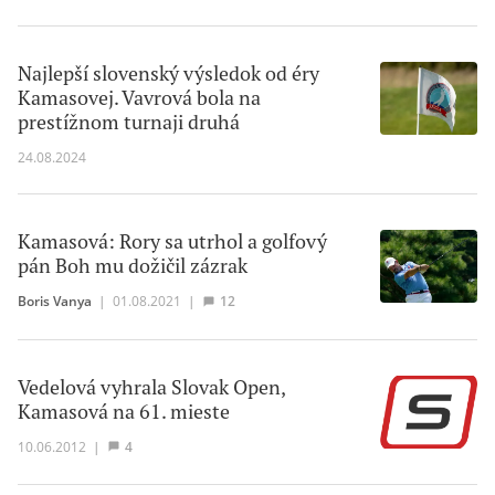
Najlepší slovenský výsledok od éry
Kamasovej. Vavrová bola na
prestížnom turnaji druhá
24.08.2024
Kamasová: Rory sa utrhol a golfový
pán Boh mu dožičil zázrak
Boris Vanya
|
01.08.2021
|
12
Vedelová vyhrala Slovak Open,
Kamasová na 61. mieste
10.06.2012
|
4