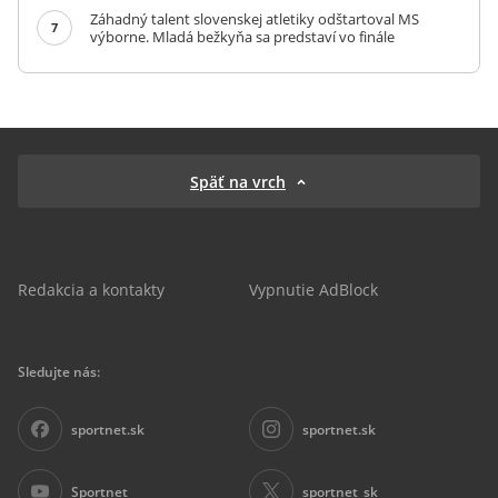
Záhadný talent slovenskej atletiky odštartoval MS
7
výborne. Mladá bežkyňa sa predstaví vo finále
Späť na vrch
Redakcia a kontakty
Vypnutie AdBlock
Sledujte nás:
sportnet.sk
sportnet.sk
Sportnet
sportnet_sk