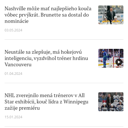
Nashville môže mať najlepšieho kouča
vôbec prvýkrát. Brunette sa dostal do
nominácie
03.05.2024
Neustále sa zlepšuje, má hokejovú
inteligenciu, vyzdvihol tréner hrdinu
Vancouveru
01.04.2024
NHL zverejnilo mená trénerov v All
Star exhibícii, kouč lídra z Winnipegu
zažije premiéru
15.01.2024