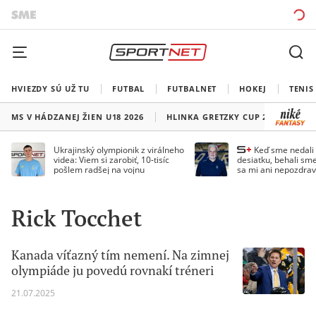
HVIEZDY SÚ UŽ TU
FUTBAL
FUTBALNET
HOKEJ
TENIS
MS V HÁDZANEJ ŽIEN U18 2026
HLINKA GRETZKY CUP 2026
LI
Ukrajinský olympionik z virálneho
Keď sme nedal
videa: Viem si zarobiť, 10-tisíc
desiatku, behali sme
pošlem radšej na vojnu
sa mi ani nepozdrav
Droppa
Rick Tocchet
Kanada víťazný tím nemení. Na zimnej
olympiáde ju povedú rovnakí tréneri
21.07.2025