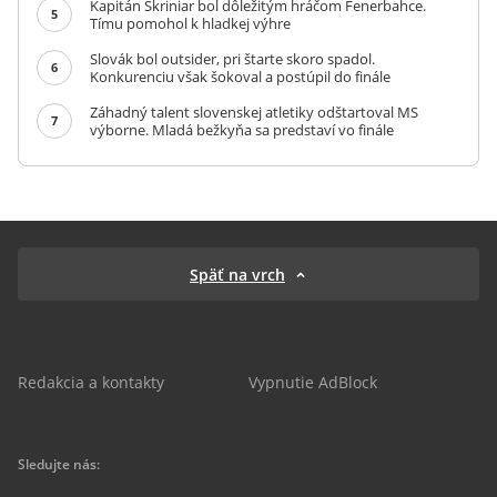
Kapitán Škriniar bol dôležitým hráčom Fenerbahce.
5
Tímu pomohol k hladkej výhre
Slovák bol outsider, pri štarte skoro spadol.
6
Konkurenciu však šokoval a postúpil do finále
Záhadný talent slovenskej atletiky odštartoval MS
7
výborne. Mladá bežkyňa sa predstaví vo finále
Späť na vrch
Redakcia a kontakty
Vypnutie AdBlock
Sledujte nás: