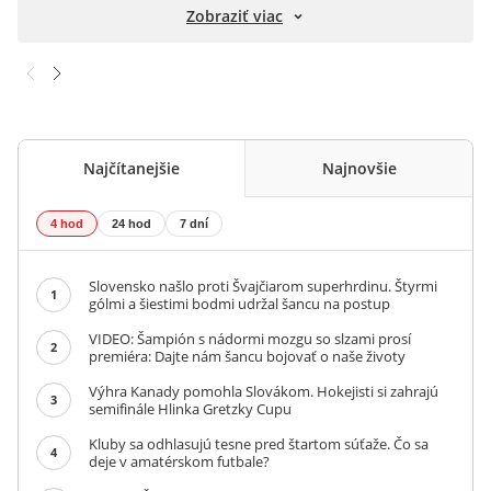
Zobraziť viac
Najčítanejšie
Najnovšie
4 hod
24 hod
7 dní
Slovensko našlo proti Švajčiarom superhrdinu. Štyrmi
1
gólmi a šiestimi bodmi udržal šancu na postup
VIDEO: Šampión s nádormi mozgu so slzami prosí
2
premiéra: Dajte nám šancu bojovať o naše životy
Výhra Kanady pomohla Slovákom. Hokejisti si zahrajú
3
semifinále Hlinka Gretzky Cupu
Kluby sa odhlasujú tesne pred štartom súťaže. Čo sa
4
deje v amatérskom futbale?