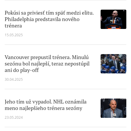
Pokúsi sa priviesť tím späť medzi elitu.
Philadelphia predstavila nového
trénera
15.05.2025
Vancouver prepustil trénera. Minulú
sezónu bol najlepší, teraz nepostúpil
ani do play-off
30.04.2025
Jeho tím už vypadol. NHL oznámila
meno najlepšieho trénera sezóny
23.05.2024