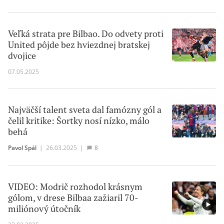
Veľká strata pre Bilbao. Do odvety proti
United pôjde bez hviezdnej bratskej
dvojice
07.05.2025
Najväčší talent sveta dal famózny gól a
čelil kritike: Šortky nosí nízko, málo
behá
Pavol Spál
|
26.03.2025
|
8
VIDEO: Modrič rozhodol krásnym
gólom, v drese Bilbaa zažiaril 70-
miliónový útočník