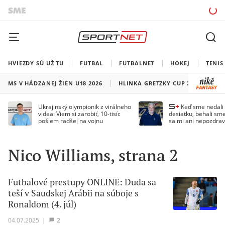
HVIEZDY SÚ UŽ TU
FUTBAL
FUTBALNET
HOKEJ
TENIS
MS V HÁDZANEJ ŽIEN U18 2026
HLINKA GRETZKY CUP 2026
LI
Ukrajinský olympionik z virálneho
Keď sme nedal
videa: Viem si zarobiť, 10-tisíc
desiatku, behali sme
pošlem radšej na vojnu
sa mi ani nepozdrav
Droppa
Nico Williams, strana 2
Futbalové prestupy ONLINE: Duda sa
teší v Saudskej Arábii na súboje s
Ronaldom (4. júl)
04.07.2025
|
2