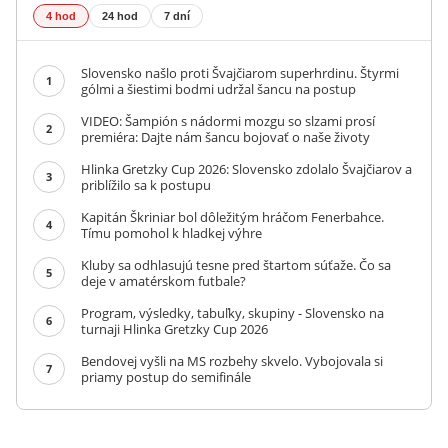
4 hod
24 hod
7 dní
Slovensko našlo proti Švajčiarom superhrdinu. Štyrmi
1
gólmi a šiestimi bodmi udržal šancu na postup
VIDEO: Šampión s nádormi mozgu so slzami prosí
2
premiéra: Dajte nám šancu bojovať o naše životy
Hlinka Gretzky Cup 2026: Slovensko zdolalo Švajčiarov a
3
priblížilo sa k postupu
Kapitán Škriniar bol dôležitým hráčom Fenerbahce.
4
Tímu pomohol k hladkej výhre
Kluby sa odhlasujú tesne pred štartom súťaže. Čo sa
5
deje v amatérskom futbale?
Program, výsledky, tabuľky, skupiny - Slovensko na
6
turnaji Hlinka Gretzky Cup 2026
Bendovej vyšli na MS rozbehy skvelo. Vybojovala si
7
priamy postup do semifinále