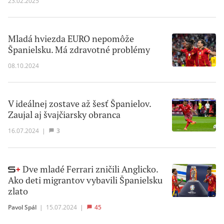
23.02.2025
Mladá hviezda EURO nepomôže
Španielsku. Má zdravotné problémy
08.10.2024
V ideálnej zostave až šesť Španielov.
Zaujal aj švajčiarsky obranca
16.07.2024
|
3
Dve mladé Ferrari zničili Anglicko.
Ako deti migrantov vybavili Španielsku
zlato
Pavol Spál
|
15.07.2024
|
45