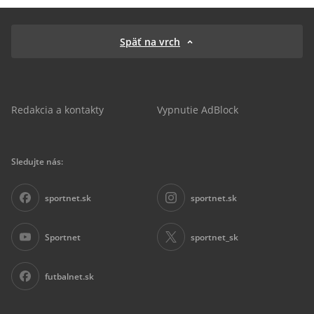
Späť na vrch
Redakcia a kontakty
Vypnutie AdBlock
Sledujte nás:
sportnet.sk
sportnet.sk
Sportnet
sportnet_sk
futbalnet.sk