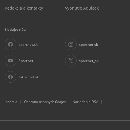
Redakcia a kontakty
Vypnutie AdBlock
Sledujte nás:
sportnet.sk
sportnet.sk
Sportnet
sportnet_sk
futbalnet.sk
|
|
|
Inzercia
Ochrana osobných údajov
Nariadenie DSA