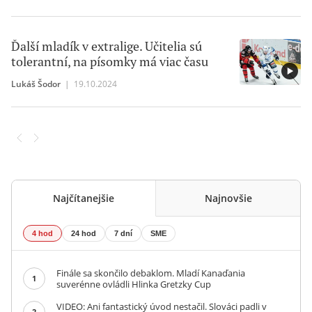
Ďalší mladík v extralige. Učitelia sú
tolerantní, na písomky má viac času
Lukáš Šodor
|
19.10.2024
Najčítanejšie
Najnovšie
4 hod
24 hod
7 dní
SME
Finále sa skončilo debaklom. Mladí Kanaďania
1
suverénne ovládli Hlinka Gretzky Cup
VIDEO: Ani fantastický úvod nestačil. Slováci padli v
2