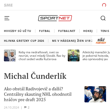
HVIEZDY SÚ UŽ TU
FUTBAL
FUTBALNET
HOKEJ
TENIS
HLINKA GRETZKY CUP 2026
MS V HÁDZANEJ ŽIEN U18 2026
HO
Keby ma nedraftovali, svet sa
Atletický manažér Ju
nezrúti, vraví mladý Slovák. Raz by
je pokorná hviezda,
chcel sedieť vedľa Kučerova
ako sprievodný jav
Michal Čunderlík
Ako obstál Radivojevič a ďalší?
Centrálny skauting NHL ohodnotil
hráčov pre draft 2025
24.10.2024
|
2