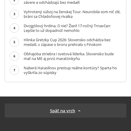
závere a odchádzajú bez medailí
Vyhrotený súboj na ženskej Tour. Neurobila som nič zlé,
3
bráni sa Chladoňovej rivalka
Dvojgólový hrdina, či nie? Žiaril 17-ročný Trnavčan:
4
Lepšie to už dopadnúť nemohlo
Hlinka Gretzky Cup 2026: Slovensko odchádza bez
5
medailí, v zápase o bronz prehralo s Fínskom
Obhajoba striebra i svetová líderka. Slovensko bude
6
mať na ME aj prvú maratónkyňu
Naberá Haraslínov prestup reálne kontúry? Sparta ho
7
vyškrtla zo súpisky
Späť na vrch