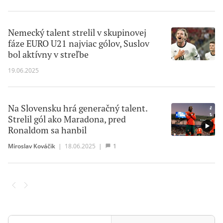
Nemecký talent strelil v skupinovej
fáze EURO U21 najviac gólov, Suslov
bol aktívny v streľbe
19.06.2025
Na Slovensku hrá generačný talent.
Strelil gól ako Maradona, pred
Ronaldom sa hanbil
Miroslav Kováčik
|
18.06.2025
|
1