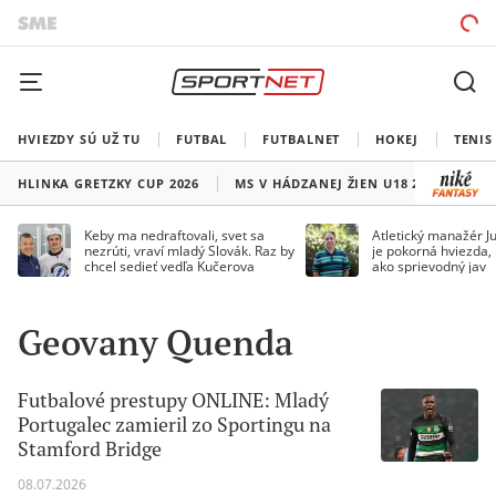
HVIEZDY SÚ UŽ TU
FUTBAL
FUTBALNET
HOKEJ
TENIS
HLINKA GRETZKY CUP 2026
MS V HÁDZANEJ ŽIEN U18 2026
HO
Keby ma nedraftovali, svet sa
Atletický manažér Ju
nezrúti, vraví mladý Slovák. Raz by
je pokorná hviezda,
chcel sedieť vedľa Kučerova
ako sprievodný jav
Geovany Quenda
Futbalové prestupy ONLINE: Mladý
Portugalec zamieril zo Sportingu na
Stamford Bridge
08.07.2026