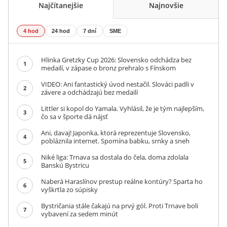
Najčítanejšie
Najnovšie
4 hod
24 hod
7 dní
SME
Hlinka Gretzky Cup 2026: Slovensko odchádza bez
1
medailí, v zápase o bronz prehralo s Fínskom
VIDEO: Ani fantastický úvod nestačil. Slováci padli v
2
závere a odchádzajú bez medailí
Littler si kopol do Yamala. Vyhlásil, že je tým najlepším,
3
čo sa v športe dá nájsť
Ani, davaj! Japonka, ktorá reprezentuje Slovensko,
4
pobláznila internet. Spomína babku, srnky a sneh
Niké liga: Trnava sa dostala do čela, doma zdolala
5
Banskú Bystricu
Naberá Haraslínov prestup reálne kontúry? Sparta ho
6
vyškrtla zo súpisky
Bystričania stále čakajú na prvý gól. Proti Trnave boli
7
vybavení za sedem minút