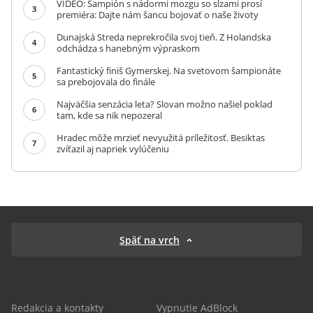
VIDEO: Šampión s nádormi mozgu so slzami prosí
3
premiéra: Dajte nám šancu bojovať o naše životy
Dunajská Streda neprekročila svoj tieň. Z Holandska
4
odchádza s hanebným výpraskom
Fantastický finiš Gymerskej. Na svetovom šampionáte
5
sa prebojovala do finále
Najväčšia senzácia leta? Slovan možno našiel poklad
6
tam, kde sa nik nepozeral
Hradec môže mrzieť nevyužitá príležitosť. Besiktas
7
zvíťazil aj napriek vylúčeniu
Späť na vrch
Redakcia a kontakty
Vypnutie AdBlock