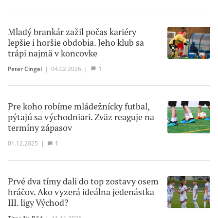
Mladý brankár zažil počas kariéry
lepšie i horšie obdobia. Jeho klub sa
trápi najmä v koncovke
Peter Cingel
|
04.02.2026
|
1
Pre koho robíme mládežnícky futbal,
pýtajú sa východniari. Zväz reaguje na
termíny zápasov
01.12.2025
|
1
Prvé dva tímy dali do top zostavy osem
hráčov. Ako vyzerá ideálna jedenástka
III. ligy Východ?
Titanilla Bőd
|
11.11.2025