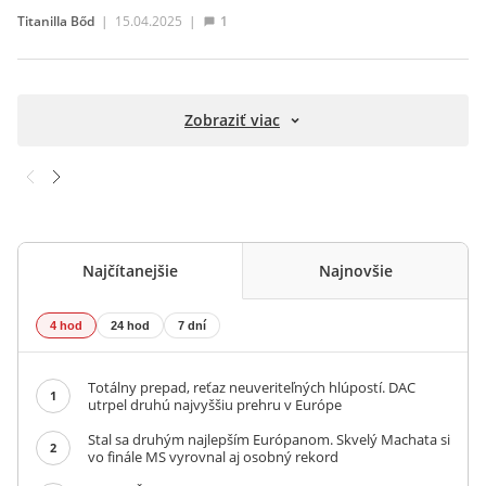
Titanilla Bőd
|
15.04.2025
|
1
Zobraziť viac
Najčítanejšie
Najnovšie
4 hod
24 hod
7 dní
Totálny prepad, reťaz neuveriteľných hlúpostí. DAC
1
utrpel druhú najvyššiu prehru v Európe
Stal sa druhým najlepším Európanom. Skvelý Machata si
2
vo finále MS vyrovnal aj osobný rekord