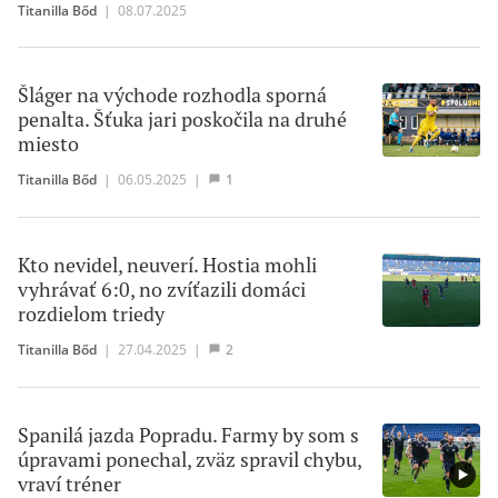
Titanilla Bőd
|
08.07.2025
Šláger na východe rozhodla sporná
penalta. Šťuka jari poskočila na druhé
miesto
Titanilla Bőd
|
06.05.2025
|
1
Kto nevidel, neuverí. Hostia mohli
vyhrávať 6:0, no zvíťazili domáci
rozdielom triedy
Titanilla Bőd
|
27.04.2025
|
2
Spanilá jazda Popradu. Farmy by som s
úpravami ponechal, zväz spravil chybu,
vraví tréner