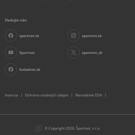
Sledujte nás:
sportnet.sk
sportnet.sk
Sportnet
sportnet_sk
futbalnet.sk
|
|
|
Inzercia
Ochrana osobných údajov
Nariadenie DSA
© Copyright 2026. Športnet, s.r.o.