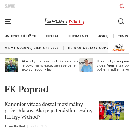
HVIEZDY SÚ UŽ TU
FUTBAL
FUTBALNET
HOKEJ
TENIS
MS V HÁDZANEJ ŽIEN U18 2026
HLINKA GRETZKY CUP 2026
LI
Atletický manažér Juck: Zapletalová
Ukrajinský olympion
je pokorná hviezda, peniaze berie
videa: Viem si zarobi
ako sprievodný jav
pošlem radšej na vo
FK Poprad
Kanonier víťaza dostal maximálny
počet hlasov. Aká je jedenástka sezóny
III. ligy Východ?
Titanilla Bőd
|
22.06.2026