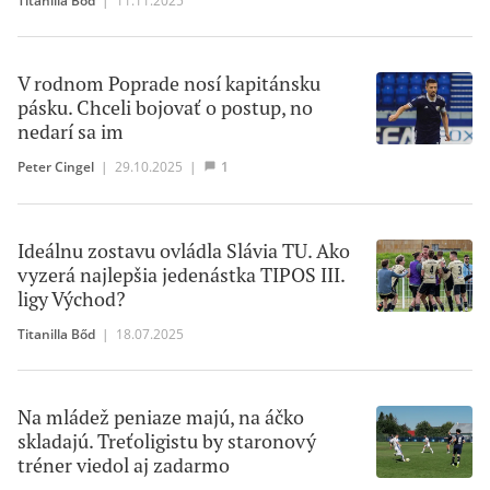
V rodnom Poprade nosí kapitánsku
pásku. Chceli bojovať o postup, no
nedarí sa im
Peter Cingel
|
29.10.2025
|
1
Ideálnu zostavu ovládla Slávia TU. Ako
vyzerá najlepšia jedenástka TIPOS III.
ligy Východ?
Titanilla Bőd
|
18.07.2025
Na mládež peniaze majú, na áčko
skladajú. Treťoligistu by staronový
tréner viedol aj zadarmo