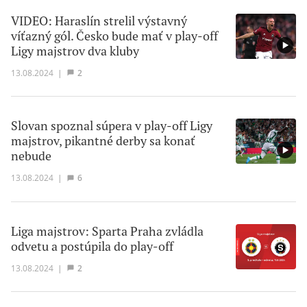
VIDEO: Haraslín strelil výstavný
víťazný gól. Česko bude mať v play-off
Ligy majstrov dva kluby
13.08.2024
|
2
Slovan spoznal súpera v play-off Ligy
majstrov, pikantné derby sa konať
nebude
13.08.2024
|
6
Liga majstrov: Sparta Praha zvládla
odvetu a postúpila do play-off
13.08.2024
|
2