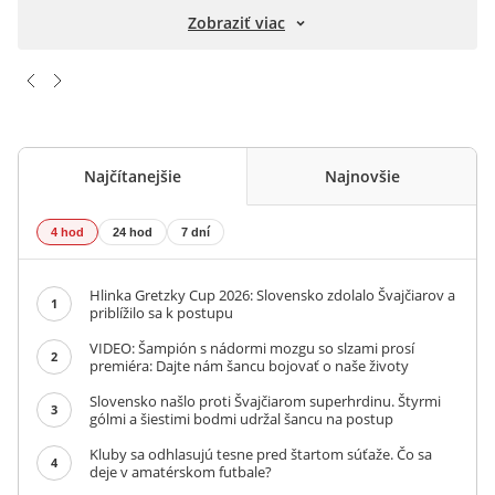
Zobraziť viac
Najčítanejšie
Najnovšie
4 hod
24 hod
7 dní
Hlinka Gretzky Cup 2026: Slovensko zdolalo Švajčiarov a
1
priblížilo sa k postupu
VIDEO: Šampión s nádormi mozgu so slzami prosí
2
premiéra: Dajte nám šancu bojovať o naše životy
Slovensko našlo proti Švajčiarom superhrdinu. Štyrmi
3
gólmi a šiestimi bodmi udržal šancu na postup
Kluby sa odhlasujú tesne pred štartom súťaže. Čo sa
4
deje v amatérskom futbale?