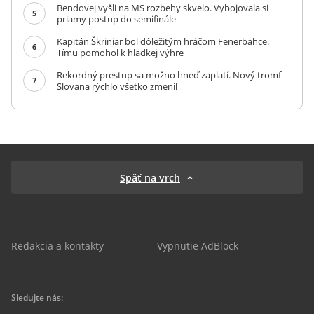
Bendovej vyšli na MS rozbehy skvelo. Vybojovala si
5
priamy postup do semifinále
Kapitán Škriniar bol dôležitým hráčom Fenerbahce.
6
Tímu pomohol k hladkej výhre
Rekordný prestup sa možno hneď zaplatí. Nový tromf
7
Slovana rýchlo všetko zmenil
Späť na vrch
Redakcia a kontakty
Vypnutie AdBlock
Sledujte nás: