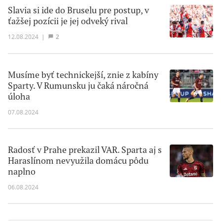
Slavia si ide do Bruselu pre postup, v
ťažšej pozícii je jej odveký rival
12.08.2024
|
2
Musíme byť technickejší, znie z kabíny
Sparty. V Rumunsku ju čaká náročná
úloha
07.08.2024
Radosť v Prahe prekazil VAR. Sparta aj s
Haraslínom nevyužila domácu pôdu
naplno
06.08.2024