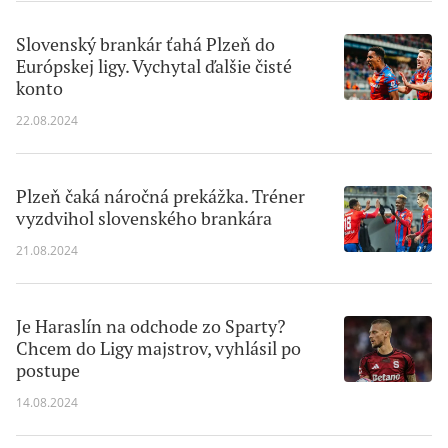
Slovenský brankár ťahá Plzeň do
Európskej ligy. Vychytal ďalšie čisté
konto
22.08.2024
Plzeň čaká náročná prekážka. Tréner
vyzdvihol slovenského brankára
21.08.2024
Je Haraslín na odchode zo Sparty?
Chcem do Ligy majstrov, vyhlásil po
postupe
14.08.2024