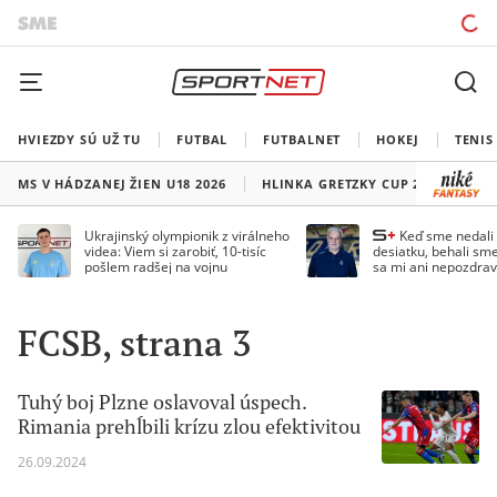
HVIEZDY SÚ UŽ TU
FUTBAL
FUTBALNET
HOKEJ
TENIS
MS V HÁDZANEJ ŽIEN U18 2026
HLINKA GRETZKY CUP 2026
LI
Ukrajinský olympionik z virálneho
Keď sme nedal
videa: Viem si zarobiť, 10-tisíc
desiatku, behali sme
pošlem radšej na vojnu
sa mi ani nepozdrav
Droppa
FCSB, strana 3
Tuhý boj Plzne oslavoval úspech.
Rimania prehĺbili krízu zlou efektivitou
26.09.2024