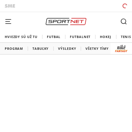
HVIEZDY SÚ UŽ TU
FUTBAL
FUTBALNET
HOKEJ
TENIS
PROGRAM
TABUĽKY
VÝSLEDKY
VŠETKY TÍMY
SLOVEN