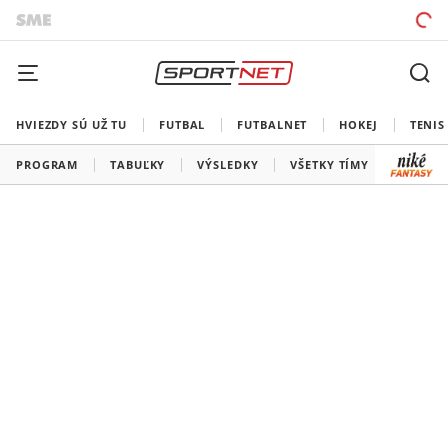
HVIEZDY SÚ UŽ TU
FUTBAL
FUTBALNET
HOKEJ
TENIS
PROGRAM
TABUĽKY
VÝSLEDKY
VŠETKY TÍMY
SLOVEN