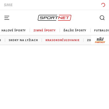
HALOVÉ ŠPORTY
ZIMNÉ ŠPORTY
ĎALŠIE ŠPORTY
FUTBALO
H
SKOKY NA LYŽIACH
KRASOKORČUĽOVANIE
ZOH 2026