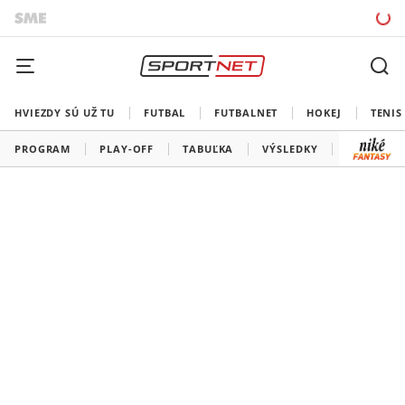
HVIEZDY SÚ UŽ TU
FUTBAL
FUTBALNET
HOKEJ
TENIS
PROGRAM
PLAY-OFF
TABUĽKA
VÝSLEDKY
ŠK SLOVA