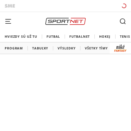
HVIEZDY SÚ UŽ TU
FUTBAL
FUTBALNET
HOKEJ
TENIS
PROGRAM
TABUĽKY
VÝSLEDKY
VŠETKY TÍMY
SLOVEN