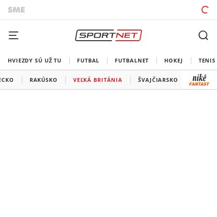
HVIEZDY SÚ UŽ TU
FUTBAL
FUTBALNET
HOKEJ
TENIS
ECKO
RAKÚSKO
VEĽKÁ BRITÁNIA
ŠVAJČIARSKO
USA