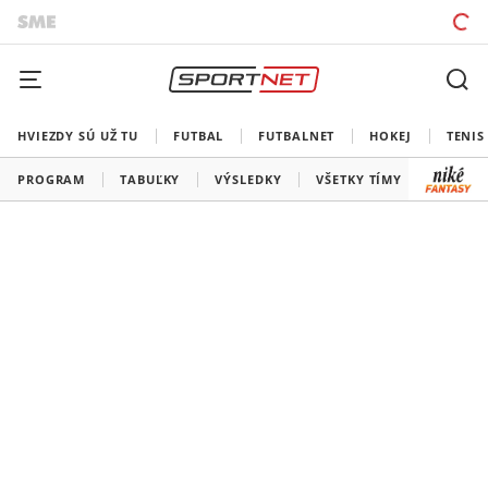
HVIEZDY SÚ UŽ TU
FUTBAL
FUTBALNET
HOKEJ
TENIS
PROGRAM
TABUĽKY
VÝSLEDKY
VŠETKY TÍMY
SLOVEN