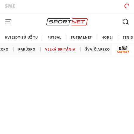
HVIEZDY SÚ UŽ TU
FUTBAL
FUTBALNET
HOKEJ
TENIS
ECKO
RAKÚSKO
VEĽKÁ BRITÁNIA
ŠVAJČIARSKO
USA