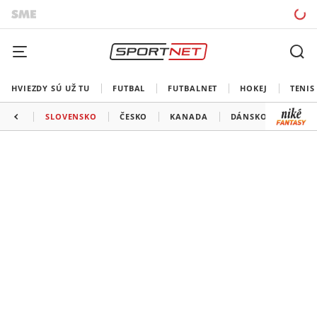
HVIEZDY SÚ UŽ TU
FUTBAL
FUTBALNET
HOKEJ
TENIS
SLOVENSKO
ČESKO
KANADA
DÁNSKO
TALI