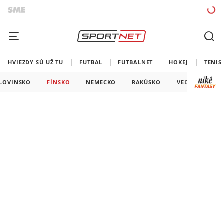
HVIEZDY SÚ UŽ TU
FUTBAL
FUTBALNET
HOKEJ
TENIS
LOVINSKO
FÍNSKO
NEMECKO
RAKÚSKO
VEĽKÁ BRITÁN