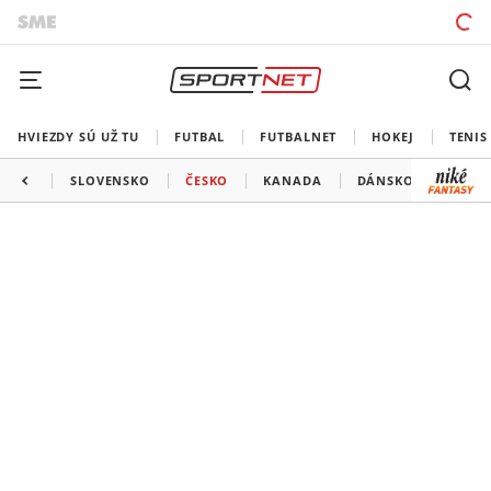
HVIEZDY SÚ UŽ TU
FUTBAL
FUTBALNET
HOKEJ
TENIS
SLOVENSKO
ČESKO
KANADA
DÁNSKO
TALI