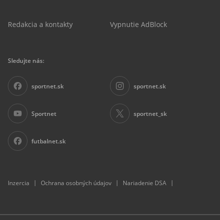
Redakcia a kontakty
Vypnutie AdBlock
Sledujte nás:
sportnet.sk
sportnet.sk
Sportnet
sportnet_sk
futbalnet.sk
|
|
|
Inzercia
Ochrana osobných údajov
Nariadenie DSA