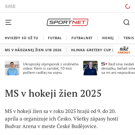
HVIEZDY SÚ UŽ TU
FUTBAL
FUTBALNET
HOKEJ
TENIS
MS V HÁDZANEJ ŽIEN U18 2026
HLINKA GRETZKY CUP 2026
LI
Ukrajinský olympionik z virálneho
Keď sme nedal
videa: Viem si zarobiť, 10-tisíc
desiatku, behali sme
pošlem radšej na vojnu
sa mi ani nepozdrav
Droppa
MS v hokeji žien 2025
MS v hokeji žien sa v roku 2025 hrajú od 9. do 20.
apríla a organizuje ich Česko. Všetky zápasy hostí
Budvar Arena v meste České Budějovice.