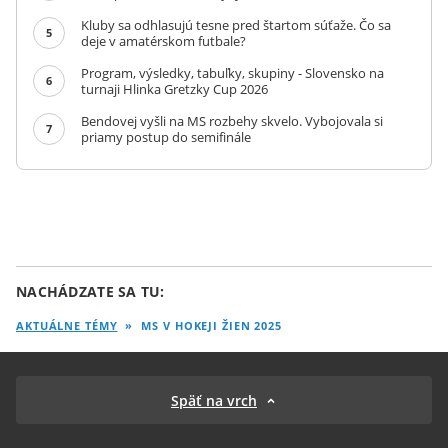
Kluby sa odhlasujú tesne pred štartom súťaže. Čo sa
5
deje v amatérskom futbale?
Program, výsledky, tabuľky, skupiny - Slovensko na
6
turnaji Hlinka Gretzky Cup 2026
Bendovej vyšli na MS rozbehy skvelo. Vybojovala si
7
priamy postup do semifinále
NACHÁDZATE SA TU:
AKTUÁLNE TÉMY
»
MS V HOKEJI ŽIEN 2025
Späť na vrch