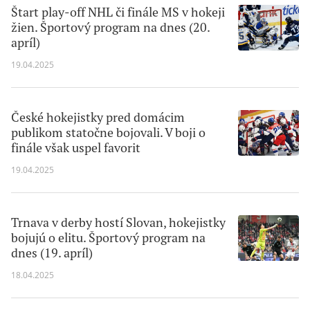
Štart play-off NHL či finále MS v hokeji
žien. Športový program na dnes (20.
apríl)
19.04.2025
České hokejistky pred domácim
publikom statočne bojovali. V boji o
finále však uspel favorit
19.04.2025
Trnava v derby hostí Slovan, hokejistky
bojujú o elitu. Športový program na
dnes (19. apríl)
18.04.2025