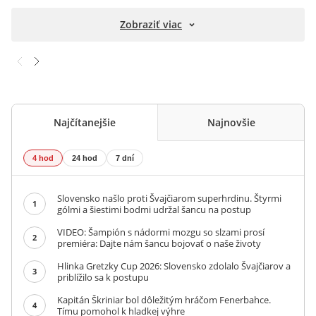
Zobraziť viac
Najčítanejšie
Najnovšie
4 hod
24 hod
7 dní
Slovensko našlo proti Švajčiarom superhrdinu. Štyrmi
1
gólmi a šiestimi bodmi udržal šancu na postup
VIDEO: Šampión s nádormi mozgu so slzami prosí
2
premiéra: Dajte nám šancu bojovať o naše životy
Hlinka Gretzky Cup 2026: Slovensko zdolalo Švajčiarov a
3
priblížilo sa k postupu
Kapitán Škriniar bol dôležitým hráčom Fenerbahce.
4
Tímu pomohol k hladkej výhre