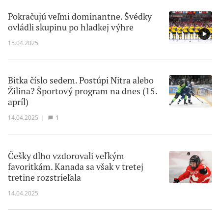
Pokračujú veľmi dominantne. Švédky
ovládli skupinu po hladkej výhre
15.04.2025
Bitka číslo sedem. Postúpi Nitra alebo
Žilina? Športový program na dnes (15.
apríl)
14.04.2025
|
1
Češky dlho vzdorovali veľkým
favoritkám. Kanada sa však v tretej
tretine rozstrieľala
14.04.2025