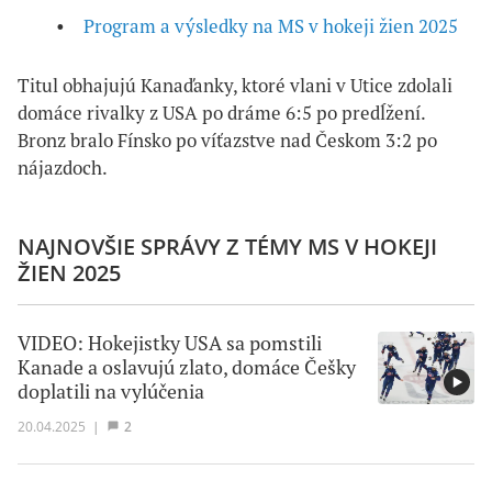
Program a výsledky na MS v hokeji žien 2025
Titul obhajujú Kanaďanky, ktoré vlani v Utice zdolali
domáce rivalky z USA po dráme 6:5 po predĺžení.
Bronz bralo Fínsko po víťazstve nad Českom 3:2 po
nájazdoch.
NAJNOVŠIE SPRÁVY Z TÉMY MS V HOKEJI
ŽIEN 2025
VIDEO: Hokejistky USA sa pomstili
Kanade a oslavujú zlato, domáce Češky
doplatili na vylúčenia
20.04.2025
|
2