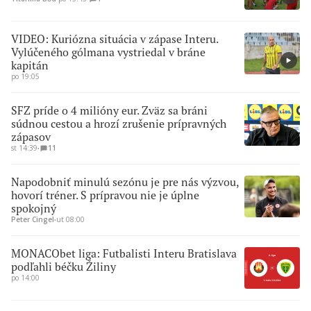
VIDEO: Kuriózna situácia v zápase Interu.
Vylúčeného gólmana vystriedal v bráne
kapitán
po 19:05
SFZ príde o 4 milióny eur. Zväz sa bráni
súdnou cestou a hrozí zrušenie prípravných
zápasov
st 14:39
∙
11
Napodobniť minulú sezónu je pre nás výzvou,
hovorí tréner. S prípravou nie je úplne
spokojný
Peter Cingel
∙
ut 08:00
MONACObet liga: Futbalisti Interu Bratislava
podľahli béčku Žiliny
po 14:00