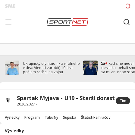
Ukrajinský olympionik z virálneho
Keď sme nedal
videa: Viem si zarobiť, 10-tisíc
desiatku, behali sm
pošlem radšej na vojnu
sa mi ani nepozdra
Droppa
Spartak Myjava - U19 - Starší dorast
Tím
Výsledky
Program
Tabuľky
Súpiska
Štatistika hráčov
Výsledky