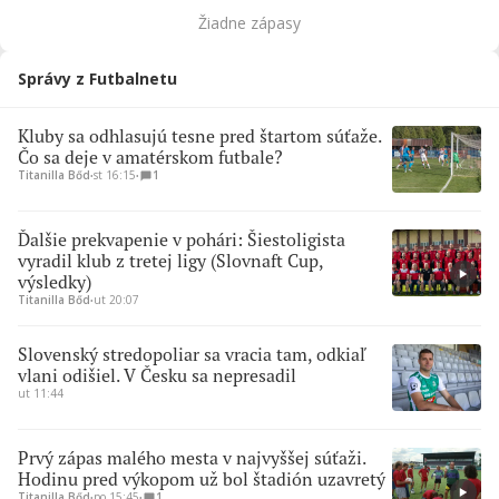
Žiadne zápasy
Správy z Futbalnetu
Kluby sa odhlasujú tesne pred štartom súťaže.
Čo sa deje v amatérskom futbale?
Titanilla Bőd
∙
st 16:15
∙
1
Ďalšie prekvapenie v pohári: Šiestoligista
vyradil klub z tretej ligy (Slovnaft Cup,
výsledky)
Titanilla Bőd
∙
ut 20:07
Slovenský stredopoliar sa vracia tam, odkiaľ
vlani odišiel. V Česku sa nepresadil
ut 11:44
Prvý zápas malého mesta v najvyššej súťaži.
Hodinu pred výkopom už bol štadión uzavretý
Titanilla Bőd
∙
po 15:45
∙
1