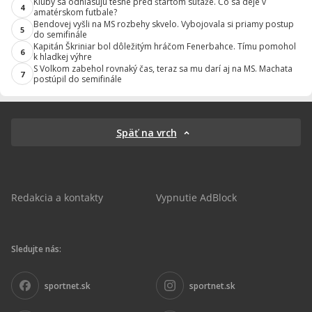
Kluby sa odhlasujú tesne pred štartom súťaže. Čo sa deje v
4
amatérskom futbale?
Bendovej vyšli na MS rozbehy skvelo. Vybojovala si priamy postup
5
do semifinále
Kapitán Škriniar bol dôležitým hráčom Fenerbahce. Tímu pomohol
6
k hladkej výhre
S Volkom zabehol rovnaký čas, teraz sa mu darí aj na MS. Machata
7
postúpil do semifinále
Späť na vrch
Redakcia a kontakty
Vypnutie AdBlock
Sledujte nás:
sportnet.sk
sportnet.sk