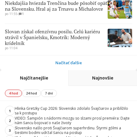
Niekdajšia hviezda Trenčína bude pôsobiť opäť
na Slovensku. Hral aj za Trnavu a Michalovce
po 11:55
∙
1
Slovan získal ofenzívnu posilu. Celú kariéru
strávil v Španielsku, Kmotrík: Moderný
krídelník
po 11:04
Načítať ďalšie
Najčítanejšie
Najnovšie
4 hod
24 hod
7 dní
Hlinka Gretzky Cup 2026: Slovensko zdolalo Švajčiarov a priblížilo
1
sa k postupu
VIDEO: Šampión s nádormi mozgu so slzami prosí premiéra: Dajte
2
nám šancu bojovať o naše životy
Slovensko našlo proti Švajčiarom superhrdinu. Štyrmi gólmi a
3
šiestimi bodmi udržal šancu na postup