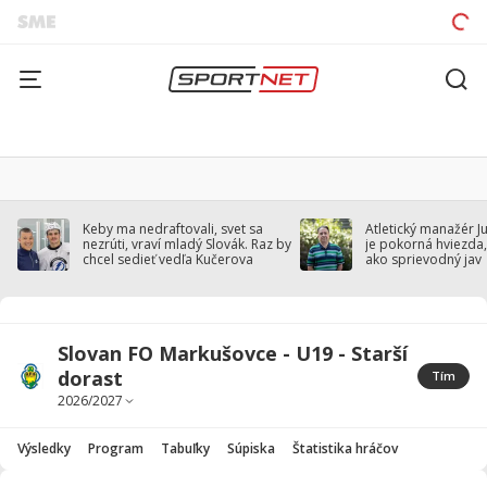
Keby ma nedraftovali, svet sa
Atletický manažér J
nezrúti, vraví mladý Slovák. Raz by
je pokorná hviezda,
chcel sedieť vedľa Kučerova
ako sprievodný jav
Slovan FO Markušovce - U19 - Starší
dorast
Tím
Výsledky
Program
Tabuľky
Súpiska
Štatistika hráčov