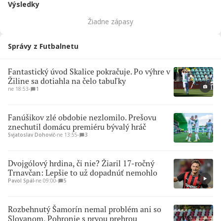
Výsledky
Žiadne zápasy
Správy z Futbalnetu
Fantastický úvod Skalice pokračuje. Po výhre v
Žiline sa dotiahla na čelo tabuľky
ne 18:53
∙
1
Fanúšikov zlé obdobie nezlomilo. Prešovu
znechutil domácu premiéru bývalý hráč
Svjatoslav Dohovič
∙
ne 13:55
∙
3
Dvojgólový hrdina, či nie? Žiaril 17-ročný
Trnavčan: Lepšie to už dopadnúť nemohlo
Pavol Spál
∙
ne 09:00
∙
5
Rozbehnutý Šamorín nemal problém ani so
Slovanom, Pohronie s prvou prehrou