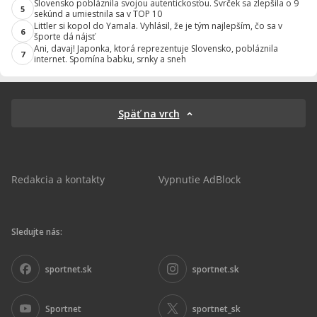
Slovensko pobláznila svojou autentickosťou. Švrček sa zlepšila o 9
5
sekúnd a umiestnila sa v TOP 10
Littler si kopol do Yamala. Vyhlásil, že je tým najlepším, čo sa v
6
športe dá nájsť
Ani, davaj! Japonka, ktorá reprezentuje Slovensko, pobláznila
7
internet. Spomína babku, srnky a sneh
Späť na vrch
Redakcia a kontakty
Vypnutie AdBlock
Sledujte nás:
sportnet.sk
sportnet.sk
Sportnet
sportnet_sk