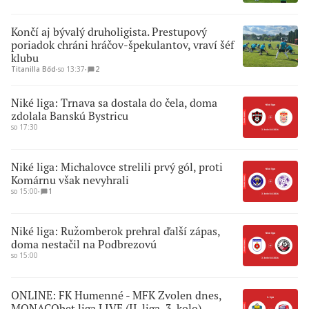
Končí aj bývalý druholigista. Prestupový
poriadok chráni hráčov-špekulantov, vraví šéf
klubu
Titanilla Bőd
∙
so 13:37
∙
2
Niké liga: Trnava sa dostala do čela, doma
zdolala Banskú Bystricu
so 17:30
Niké liga: Michalovce strelili prvý gól, proti
Komárnu však nevyhrali
so 15:00
∙
1
Niké liga: Ružomberok prehral ďalší zápas,
doma nestačil na Podbrezovú
so 15:00
ONLINE: FK Humenné - MFK Zvolen dnes,
MONACObet liga LIVE (II. liga, 3. kolo)