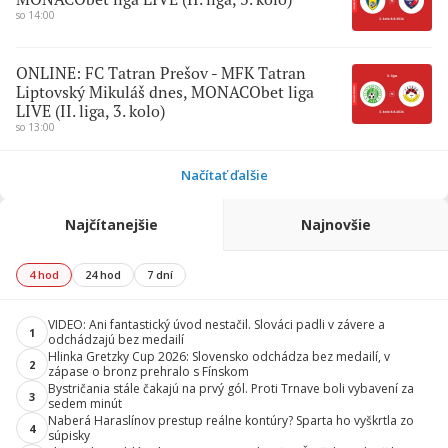
so 14:00
ONLINE: FC Tatran Prešov - MFK Tatran
Liptovský Mikuláš dnes, MONACObet liga
LIVE (II. liga, 3. kolo)
so 13:00
Načítať ďalšie
Najčítanejšie
Najnovšie
4 hod
24 hod
7 dní
VIDEO: Ani fantastický úvod nestačil. Slováci padli v závere a
1
odchádzajú bez medailí
Hlinka Gretzky Cup 2026: Slovensko odchádza bez medailí, v
2
zápase o bronz prehralo s Fínskom
Bystričania stále čakajú na prvý gól. Proti Trnave boli vybavení za
3
sedem minút
Naberá Haraslínov prestup reálne kontúry? Sparta ho vyškrtla zo
4
súpisky