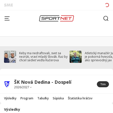
Keby ma nedraftovali, svet sa
Atletický manažér J
nezrúti, vraví mladý Slovák. Raz by
je pokorná hviezda,
chcel sedieť vedľa Kučerova
ako sprievodný jav
ŠK Nová Dedina - Dospelí
Tím
Výsledky
Program
Tabuľky
Súpiska
Štatistika hráčov
Výsledky