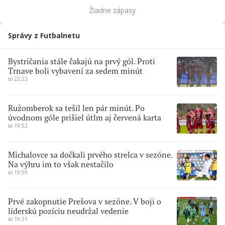
Žiadne zápasy
Správy z Futbalnetu
Bystričania stále čakajú na prvý gól. Proti
Trnave boli vybavení za sedem minút
so 22:22
Ružomberok sa tešil len pár minút. Po
úvodnom góle prišiel útlm aj červená karta
so 19:52
Michalovce sa dočkali prvého strelca v sezóne.
Na výhru im to však nestačilo
so 19:59
Prvé zakopnutie Prešova v sezóne. V boji o
líderskú pozíciu neudržal vedenie
so 19:21