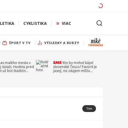
LETIKA
CYKLISTIKA
VIAC
ŠPORT V TV
VÝSLEDKY A KURZY
pas malého mesta v
Kto by mohol kúpiť
j súťaži. Hodinu pred
slovenské Tesco? Favorit je
 už bol štadión
jasný, no záujem môžu
ý
prejaviť aj ďalší
Tím