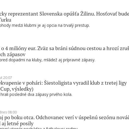
ky reprezentant Slovenska opúšťa Žilinu. Hosťovať bud
Turku
hody medzi klubmi je aj opcia na trvalý prestup.
 o 4 milióny eur. Zväz sa bráni súdnou cestou a hrozí zru
ých zápasov
pred dopadmi na kluby, mládež aj prípravné zápasy.
ut 20:07
kvapenie v pohári: Šiestoligista vyradil klub z tretej ligy
 Cup, výsledky)
 hrali posledné dva zápasy prvého kola.
dnes 08:00
 aj po boku otca. Odchovanec verí v úspešnú sezónu nováč
 aj letné posily
sný stopér pochádza z futbalovej rodiny.