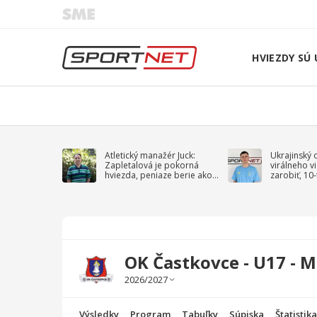
HVIEZDY SÚ 
Atletický manažér Juck:
Ukrajinský 
Zapletalová je pokorná
virálneho v
hviezda, peniaze berie ako
zarobiť, 10
sprievodný jav
na vojnu
OK Častkovce - U17 - M
Výsledky
Program
Tabuľky
Súpiska
Štatistik