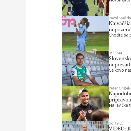
Pavol Spál
∙
dn
Najväčšia
nepozera
Choďte sa po
ut 11:44
Slovenský
nepresadi
Celkovo nas
Peter Cingel
∙
Napodobni
prípravou
Na lavičke t
po 19:05
VIDEO: Ku