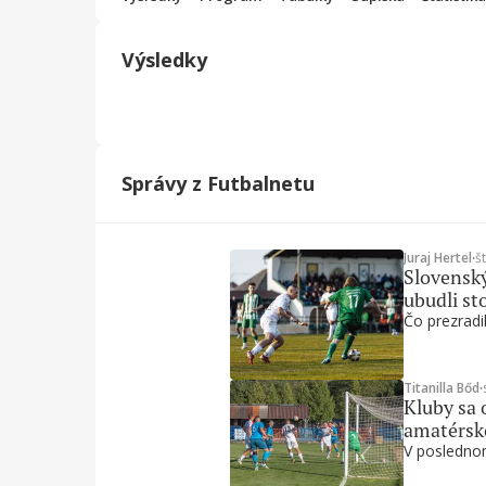
Výsledky
Správy z Futbalnetu
Juraj Hertel
∙
š
Slovenský
ubudli st
Čo prezradil
Titanilla Bőd
∙
Kluby sa 
amatérsk
V poslednom