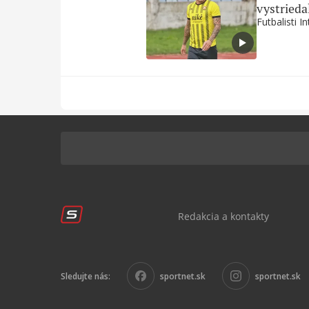
vystrieda
Futbalisti I
Redakcia a kontakty
Sledujte nás:
sportnet.sk
sportnet.sk