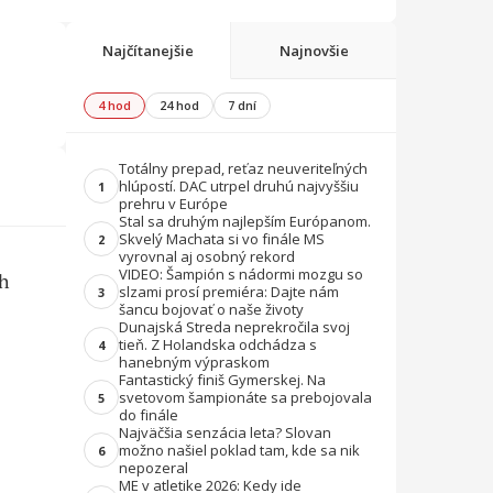
Najčítanejšie
Najnovšie
4 hod
24 hod
7 dní
Totálny prepad, reťaz neuveriteľných
hlúpostí. DAC utrpel druhú najvyššiu
1
prehru v Európe
Stal sa druhým najlepším Európanom.
Skvelý Machata si vo finále MS
2
vyrovnal aj osobný rekord
VIDEO: Šampión s nádormi mozgu so
ch
slzami prosí premiéra: Dajte nám
3
šancu bojovať o naše životy
Dunajská Streda neprekročila svoj
tieň. Z Holandska odchádza s
4
hanebným výpraskom
Fantastický finiš Gymerskej. Na
svetovom šampionáte sa prebojovala
5
do finále
Najväčšia senzácia leta? Slovan
možno našiel poklad tam, kde sa nik
6
nepozeral
ME v atletike 2026: Kedy ide