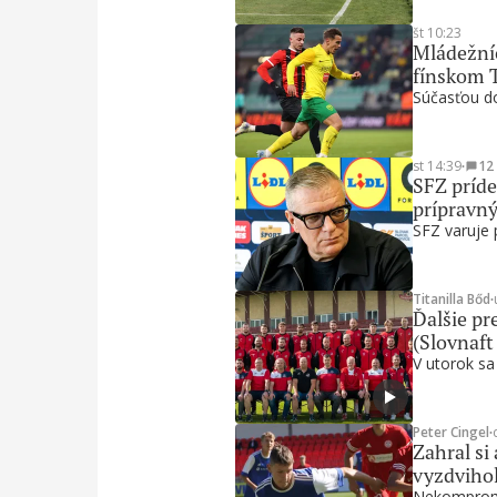
št 10:23
Mládežníc
fínskom 
Súčasťou do
st 14:39
∙
12
SFZ príde
prípravn
SFZ varuje 
Titanilla Bőd
∙
Ďalšie pre
(Slovnaft
V utorok sa
Peter Cingel
∙
Zahral si
vyzdvihol
Nekompromi