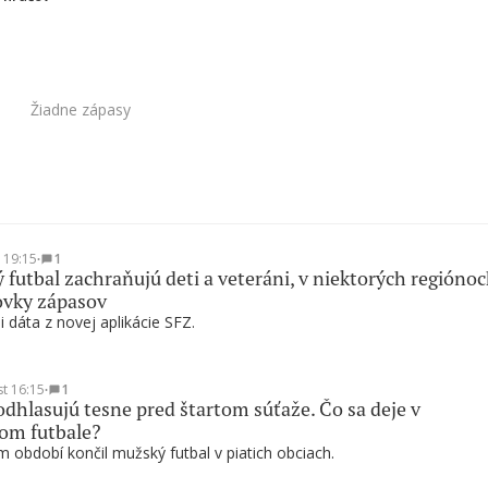
Žiadne zápasy
t 19:15
∙
1
 futbal zachraňujú deti a veteráni, v niektorých regióno
ovky zápasov
i dáta z novej aplikácie SFZ.
st 16:15
∙
1
odhlasujú tesne pred štartom súťaže. Čo sa deje v
om futbale?
 období končil mužský futbal v piatich obciach.