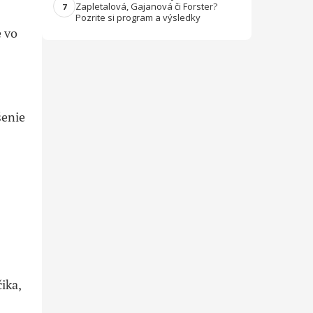
Zapletalová, Gajanová či Forster?
7
Pozrite si program a výsledky
e vo
šenie
ika,