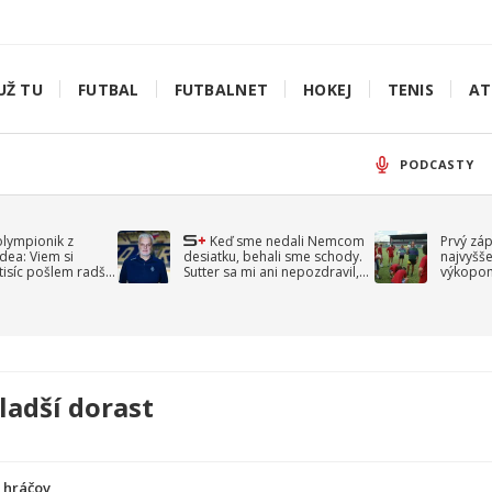
UŽ TU
FUTBAL
FUTBALNET
HOKEJ
TENIS
AT
PODCASTY
olympionik z
Keď sme nedali Nemcom
Prvý zá
idea: Viem si
desiatku, behali sme schody.
najvyšše
-tisíc pošlem radšej
Sutter sa mi ani nepozdravil,
výkopom
spomína Droppa
uzavret
ladší dorast
a hráčov