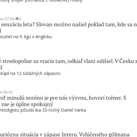
es 07:00
∙
2
 senzácia leta? Slovan možno našiel poklad tam, kde sa n
l
zrieť na 9. ligu v Anglicku.
 stredopoliar sa vracia tam, odkiaľ vlani odišiel. V Česku 
l
túpil na 12 súťažných zápasov.
ut 08:00
ť minulú sezónu je pre nás výzvou, hovorí tréner. S
 nie je úplne spokojný
reťoligistu pôsobí iba 33-ročný Daniel Vanta.
riózna situácia v zápase Interu. Vylúčeného gólmana