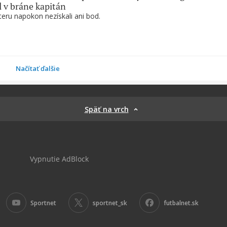
l v bráne kapitán
nteru napokon nezískali ani bod.
Načítať ďalšie
Späť na vrch
Vypnutie AdBlock
Sportnet
sportnet_sk
futbalnet.sk